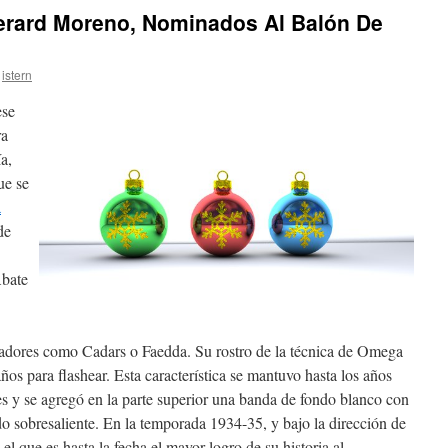
Gerard Moreno, Nominados Al Balón De
istern
ese
ra
a,
ue se
a
de
Abate
ugadores como Cadars o Faedda. Su rostro de la técnica de Omega
años para flashear. Esta característica se mantuvo hasta los años
les y se agregó en la parte superior una banda de fondo blanco con
sobresaliente. En la temporada 1934-35, y bajo la dirección de
el que es hasta la fecha el mayor logro de su historia al