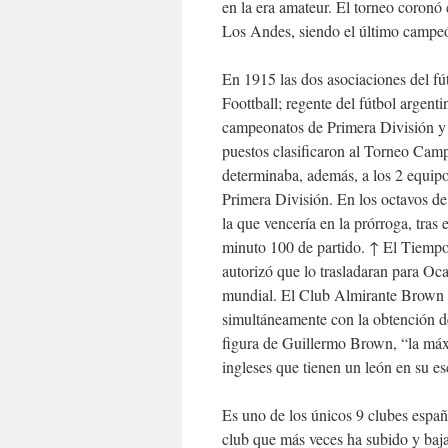
en la era amateur. El torneo coronó 
Los Andes, siendo el último campeó
En 1915 las dos asociaciones del fú
Foottball; regente del fútbol argent
campeonatos de Primera División y s
puestos clasificaron al Torneo Camp
determinaba, además, a los 2 equipo
Primera División. En los octavos de 
la que vencería en la prórroga, tras 
minuto 100 de partido. ↑ El Tiemp
autorizó que lo trasladaran para O
mundial. El Club Almirante Brown e
simultáneamente con la obtención d
figura de Guillermo Brown, “la máxi
ingleses que tienen un león en su 
Es uno de los únicos 9 clubes espa
club que más veces ha subido y baja