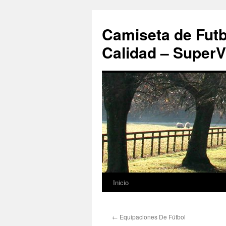
Camiseta de Futb
Calidad – SuperV
Inicio
Saltar
al
←
Equipaciones De Fútbol
contenido