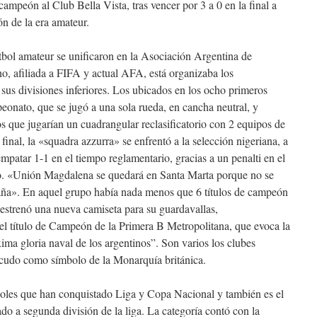
campeón al Club Bella Vista, tras vencer por 3 a 0 en la final a
n de la era amateur.
tbol amateur se unificaron en la Asociación Argentina de
ino, afiliada a FIFA y actual AFA, está organizaba los
us divisiones inferiores. Los ubicados en los ocho primeros
eonato, que se jugó a una sola rueda, en cancha neutral, y
s que jugarían un cuadrangular reclasificatorio con 2 equipos de
final, la «squadra azzurra» se enfrentó a la selección nigeriana, a
empatar 1-1 en el tiempo reglamentario, gracias a un penalti en el
o. «Unión Magdalena se quedará en Santa Marta porque no se
caña». En aquel grupo había nada menos que 6 títulos de campeón
strenó una nueva camiseta para su guardavallas,
el título de Campeón de la Primera B Metropolitana, que evoca la
ma gloria naval de los argentinos”. Son varios los clubes
escudo como símbolo de la Monarquía británica.
ñoles que han conquistado Liga y Copa Nacional y también es el
do a segunda división de la liga. La categoría contó con la