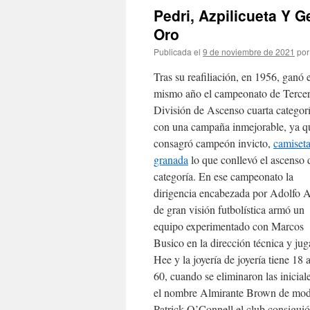
Pedri, Azpilicueta Y 
Oro
Publicada el
9 de noviembre de 2021
por
Tras su reafiliación, en 1956, ganó 
mismo año el campeonato de Terce
División de Ascenso cuarta categorí
con una campaña inmejorable, ya q
consagró campeón invicto,
camiset
granada
lo que conllevó el ascenso 
categoría. En ese campeonato la
dirigencia encabezada por Adolfo 
de gran visión futbolística armó un
equipo experimentado con Marcos
Busico en la dirección técnica y j
Hee y la joyería de joyería tiene 18 
60, cuando se eliminaron las inicia
el nombre Almirante Brown de modo 
Patrick O’Connell el club consiguió 