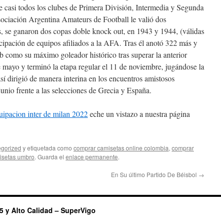
de casi todos los clubes de Primera División, Intermedia y Segunda
sociación Argentina Amateurs de Football le valió dos
 se ganaron dos copas doble knock out, en 1943 y 1944, (válidas
cipación de equipos afiliados a la AFA. Tras él anotó 322 más y
club como su máximo goleador histórico tras superar la anterior
e mayo y terminó la etapa regular el 11 de noviembre, jugándose la
sí dirigió de manera interina en los encuentros amistosos
unio frente a las selecciones de Grecia y España.
uipacion inter de milan 2022
eche un vistazo a nuestra página
gorized
y etiquetada como
comprar camisetas online colombia
,
comprar
isetas umbro
. Guarda el
enlace permanente
.
En Su último Partido De Béisbol
→
5 y Alto Calidad – SuperVigo