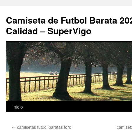
Camiseta de Futbol Barata 20
Calidad – SuperVigo
Saltar
Inicio
al
←
camisetas futbol baratas foro
camiset
contenido