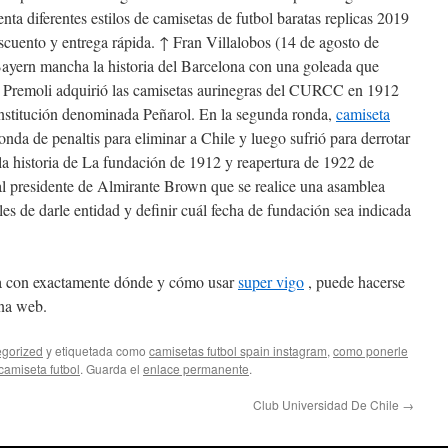
ta diferentes estilos de camisetas de futbol baratas replicas 2019
scuento y entrega rápida. ↑ Fran Villalobos (14 de agosto de
ayern mancha la historia del Barcelona con una goleada que
 Premoli adquirió las camisetas aurinegras del CURCC en 1912
nstitución denominada Peñarol. En la segunda ronda,
camiseta
ronda de penaltis para eliminar a Chile y luego sufrió para derrotar
la historia de La fundación de 1912 y reapertura de 1922 de
al presidente de Almirante Brown que se realice una asamblea
es de darle entidad y definir cuál fecha de fundación sea indicada
da con exactamente dónde y cómo usar
super vigo
, puede hacerse
ina web.
gorized
y etiquetada como
camisetas futbol spain instagram
,
como ponerle
 camiseta futbol
. Guarda el
enlace permanente
.
Club Universidad De Chile
→