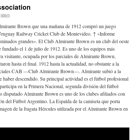
ssociation
istern
 Almirante Brown que una mañana de 1912 compró un juego
 Uruguay Railway Cricket Club de Montevideo. ↑ «Informe
ominados grandes». El Club Almirante Brown es un club del oeste
e fundado el 1 de julio de 1912. Es uno de los equipos más
ra visitante, ocupada por los parciales de Almirante Brown,
aron hasta el final. 1912 hasta la actualidad, no obstante a la
iniciales CAB —Club Almirante Brown—. Almirante subió a la
 haber descendido. Su principal actividad es el fútbol profesional
articipa en la Primera Nacional, segunda división del fútbol
o disputado Almirante Brown es uno de los clubes afiliados con
ión del Fútbol Argentino. La Espalda de la camiseta que porta
magen de la fragata Hércules utilizada por el Almirante Brown en