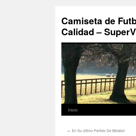
Camiseta de Futb
Calidad – SuperV
Inicio
Saltar
al
←
En Su último Partido De Béisbol
contenido