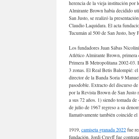
herencia de la vieja institución por 
Almirante Brown había decidido utili
San Justo, se realizó la presenta
Claudio Laquidara. El acta fundacion
Tucumán al 500 de San Justo, hoy Pe
Los fundadores Juan Sábas Nicolin
Atlético Almirante Brown, primera d
Primera B Metropolitana 2002-03. E
3 zonas. El Real Betis Balompié: el
director de la Banda Soria 9 Manue
pasodoble. Extracto del discurso de
por la Revista Brown de San Justo n
a sus 72 años. 1) siendo tomada de «
de julio de 1967 regreso a su denomi
llamativamente también coincide el
1919,
camiseta granada 2022
fue re
fundación. Jordi Cruyff fue contrat