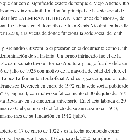
lo que dar con el significado exacto de porque el viejo Atletic Club
zarlos es inverosímil. En el salón principal de la sede social de
ción del libro «ALMIRANTE BROWN- Cien años de historia», de
al fue labrada en el domicilio de Juan Sabás Nicolini, en la calle
rú 2238, a la vuelta de donde funciona la sede social del club.
i y Alejandro Guzzoni lo expresaron en el documento como Club
enominación de su historia. Un torneo intrincado fue el de la
ste campeonato tuvo un torneo Apertura y luego fue dividido en
 6 de julio de 1925 con motivo de la mayoría de edad del club, el
l López Farfán junto al suboficial Andrés Egea compusieron este
 Francisco Deverech en enero de 1972 en la sede social publicado
°10, página 4, con motivo su fallecimiento el 30 de julio de 1973
la Revista» en su cincuenta aniversario. En el acta labrada el 29
nativo Club, similar al del folleto de su aniversario en 1913,
 mismo mes de su fundación en 1912 (julio).
abierto el 17 de enero de 1922 y es la fecha reconocida como
ado por Francisco Egas el 13 de enero de 2020 para dirigir la