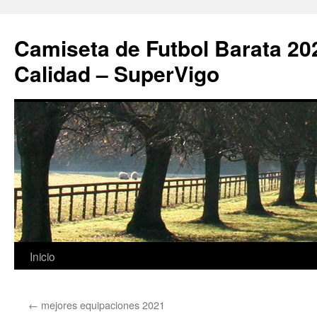
Camiseta de Futbol Barata 20
Calidad – SuperVigo
Saltar
Inicio
al
←
mejores equipaciones 2021
contenido