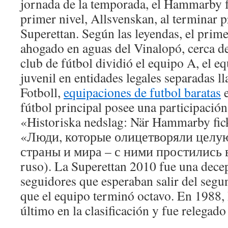
jornada de la temporada, el Hammarby f
primer nivel, Allsvenskan, al terminar p
Superettan. Según las leyendas, el prim
ahogado en aguas del Vinalopó, cerca de
club de fútbol dividió el equipo A, el e
juvenil en entidades legales separadas
Fotboll,
equipaciones de futbol baratas
e
fútbol principal posee una participación
«Historiska nedslag: När Hammarby fick
«Люди, которые олицетворяли целую
страны и мира – с ними простились в
ruso). La Superettan 2010 fue una decep
seguidores que esperaban salir del segu
que el equipo terminó octavo. En 198
último en la clasificación y fue relegado