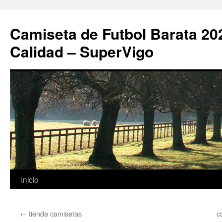
Camiseta de Futbol Barata 20
Calidad – SuperVigo
Saltar
Inicio
al
←
tienda camisetas
c
contenido