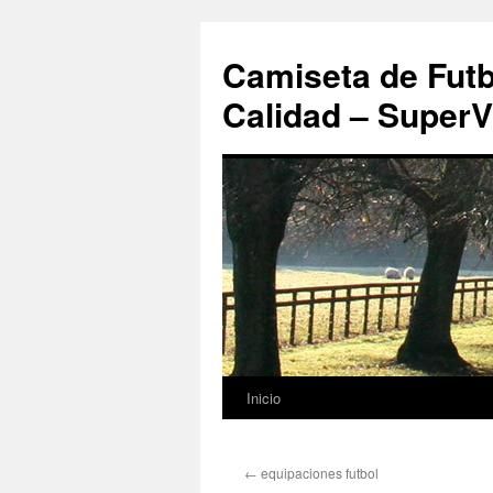
Camiseta de Futb
Calidad – SuperV
Inicio
Saltar
al
←
equipaciones futbol
contenido