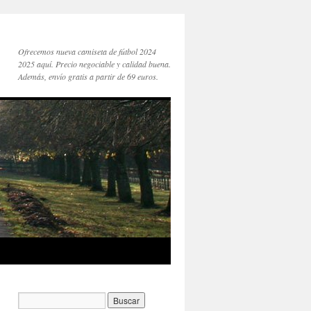
Ofrecemos nueva camiseta de fútbol 2024
2025 aquí. Precio negociable y calidad buena.
Además, envío gratis a partir de 69 euros.