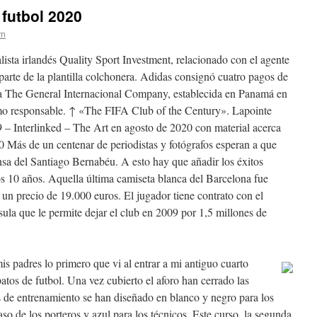
futbol 2020
rn
lista irlandés Quality Sport Investment, relacionado con el agente
arte de la plantilla colchonera. Adidas consignó cuatro pagos de
a The General Internacional Company, establecida en Panamá en
mo responsable. ↑ «The FIFA Club of the Century». Lapointe
– Interlinked – The Art en agosto de 2020 con material acerca
.10 Más de un centenar de periodistas y fotógrafos esperan a que
ensa del Santiago Bernabéu. A esto hay que añadir los éxitos
os 10 años. Aquella última camiseta blanca del Barcelona fue
un precio de 19.000 euros. El jugador tiene contrato con el
la que le permite dejar el club en 2009 por 1,5 millones de
mis padres lo primero que vi al entrar a mi antiguo cuarto
atos de futbol. Una vez cubierto el aforo han cerrado las
 de entrenamiento se han diseñado en blanco y negro para los
so de los porteros y azul para los técnicos. Este curso, la segunda