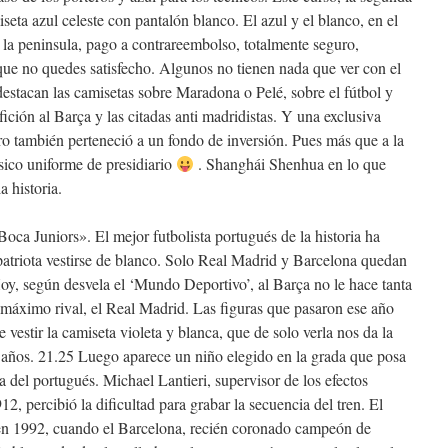
eta azul celeste con pantalón blanco. El azul y el blanco, en el
a la peninsula, pago a contrareembolso, totalmente seguro,
que no quedes satisfecho. Algunos no tienen nada que ver con el
destacan las camisetas sobre Maradona o Pelé, sobre el fútbol y
fición al Barça y las citadas anti madridistas. Y una exclusiva
o también perteneció a un fondo de inversión. Pues más que a la
ásico uniforme de presidiario
. Shanghái Shenhua en lo que
a historia.
oca Juniors». El mejor futbolista portugués de la historia ha
patriota vestirse de blanco. Solo Real Madrid y Barcelona quedan
oy, según desvela el ‘Mundo Deportivo’, al Barça no le hace tanta
 máximo rival, el Real Madrid. Las figuras que pasaron ese año
 vestir la camiseta violeta y blanca, que de solo verla nos da la
 años. 21.25 Luego aparece un niño elegido en la grada que posa
a del portugués. Michael Lantieri, supervisor de los efectos
, percibió la dificultad para grabar la secuencia del tren. El
en 1992, cuando el Barcelona, recién coronado campeón de