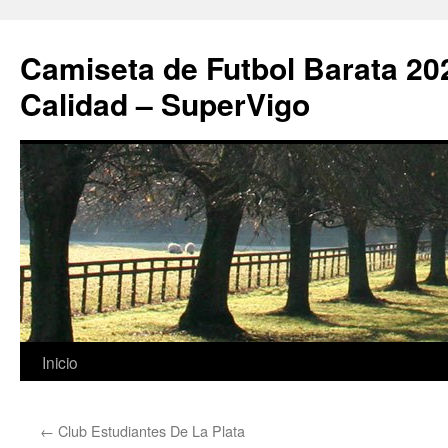
Camiseta de Futbol Barata 20
Calidad – SuperVigo
Saltar
Inicio
al
←
Club Estudiantes De La Plata
contenido