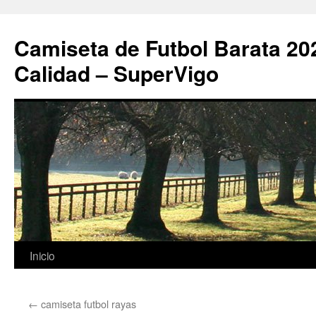
Camiseta de Futbol Barata 20
Calidad – SuperVigo
Saltar
Inicio
al
←
camiseta futbol rayas
contenido