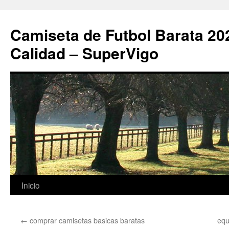
Camiseta de Futbol Barata 20
Calidad – SuperVigo
Saltar
Inicio
al
←
comprar camisetas basicas baratas
equ
contenido