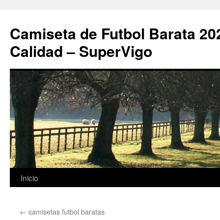
Camiseta de Futbol Barata 20
Calidad – SuperVigo
Saltar
Inicio
al
←
camisetas futbol baratas
contenido