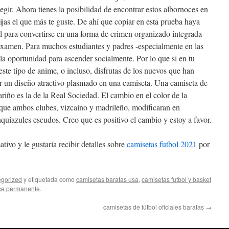
legir. Ahora tienes la posibilidad de encontrar estos albornoces en
elijas el que más te guste. De ahí que copiar en esta prueba haya
al para convertirse en una forma de crimen organizado integrada
examen. Para muchos estudiantes y padres -especialmente en las
la oportunidad para ascender socialmente. Por lo que si en tu
este tipo de anime, o incluso, disfrutas de los nuevos que han
ner un diseño atractivo plasmado en una camiseta. Una camiseta de
riño es la de la Real Sociedad. El cambio en el color de la
ue ambos clubes, vizcaíno y madrileño, modificaran en
quiazules escudos. Creo que es positivo el cambio y estoy a favor.
tivo y le gustaría recibir detalles sobre
camisetas futbol 2021
por
gorized
y etiquetada como
camisetas baratas usa
,
camisetas futbol y basket
ce permanente
.
camisetas de fútbol oficiales baratas
→