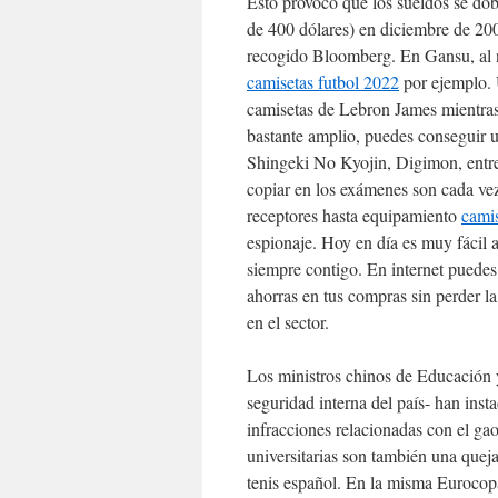
Esto provocó que los sueldos se do
de 400 dólares) en diciembre de 20
recogido Bloomberg. En Gansu, al n
camisetas futbol 2022
por ejemplo. 
camisetas de Lebron James mientras
bastante amplio, puedes conseguir
Shingeki No Kyojin, Digimon, entre 
copiar en los exámenes son cada vez
receptores hasta equipamiento
cami
espionaje. Hoy en día es muy fácil ad
siempre contigo. En internet puedes 
ahorras en tus compras sin perder l
en el sector.
Los ministros chinos de Educación y
seguridad interna del país- han inst
infracciones relacionadas con el gao
universitarias son también una quej
tenis español. En la misma Eurocopa,