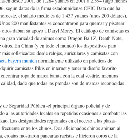
blasen desde 2001, de 1.284 yuanes en 2001 a 2.594 (algo menos
06, según datos de la firma estadounidense CEIC Data que ha
oroeste, el salario medio es de 1.437 yuanes (unos 200 dólares),
Unos 200 manifestantes se concentraron para quemar y pisotear
 otros daban su apoyo a Daryl Morey. El catálogo de camisetas es
 una gran variedad de animes como Dragon Ball Z, Death Note,
otros. En China (y en todo el mundo) los dispositivos para
 más sofisticados: desde relojes, auriculares y camisetas con
seta bayern munich
normalmente utilizado en prácticas de
quirir camisetas frikis en internet y tener tu diseño favorito
encontrar ropa de marca barata con la cual vestirte, mientras
a calidad, dado que todas las prendas son de marcas reconocidas
 de Seguridad Pública -el principal órgano policial y de
ado a las autoridades locales en repetidas ocasiones a combatir las
kao. Las desigualdades regionales en el acceso a las plazas
a frecuente entre los chinos. Dos aficionados chinos animan al
 croatas mostraron pancartas racistas e hicieron coros de la