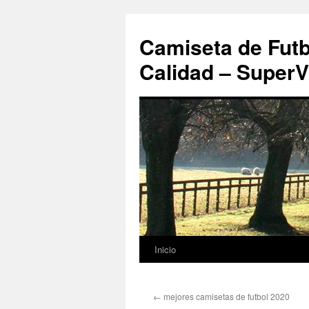
Camiseta de Futb
Calidad – SuperV
Inicio
Saltar
al
←
mejores camisetas de futbol 2020
contenido