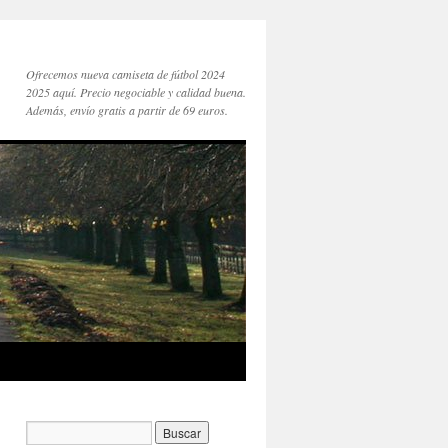
Ofrecemos nueva camiseta de fútbol 2024
2025 aquí. Precio negociable y calidad buena.
Además, envío gratis a partir de 69 euros.