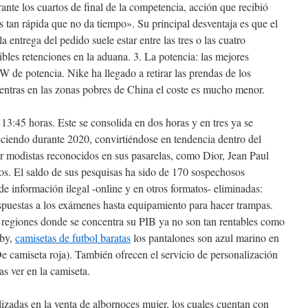
ante los cuartos de final de la competencia, acción que recibió
tan rápida que no da tiempo». Su principal desventaja es que el
 entrega del pedido suele estar entre las tres o las cuatro
ibles retenciones en la aduana. 3. La potencia: las mejores
 de potencia. Nike ha llegado a retirar las prendas de los
entras en las zonas pobres de China el coste es mucho menor.
 13:45 horas. Este se consolida en dos horas y en tres ya se
creciendo durante 2020, convirtiéndose en tendencia dentro del
 modistas reconocidos en sus pasarelas, como Dior, Jean Paul
ros. El saldo de sus pesquisas ha sido de 170 sospechosos
e información ilegal -online y en otros formatos- eliminadas:
spuestas a los exámenes hasta equipamiento para hacer trampas.
o regiones donde se concentra su PIB ya no son tan rentables como
gby,
camisetas de futbol baratas
los pantalones son azul marino en
(De camiseta roja). También ofrecen el servicio de personalización
s ver en la camiseta.
izadas en la venta de albornoces mujer, los cuales cuentan con