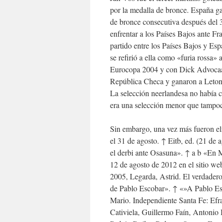
por la medalla de bronce. España ga
de bronce consecutiva después del 3-
enfrentar a los Países Bajos ante Fr
partido entre los Países Bajos y Esp
se refirió a ella como «furia rossa» 
Eurocopa 2004 y con Dick Advocaat
República Checa y ganaron a Letonia
La selección neerlandesa no había c
era una selección menor que tampoc
Sin embargo, una vez más fueron eli
el 31 de agosto. ↑ Eitb, ed. (21 de 
el derbi ante Osasuna». ↑ a b «En M
12 de agosto de 2012 en el sitio w
2005, Legarda, Astrid. El verdadero
de Pablo Escobar». ↑ «»A Pablo Es
Mario. Independiente Santa Fe: Efr
Cativiela, Guillermo Faín, Antonio