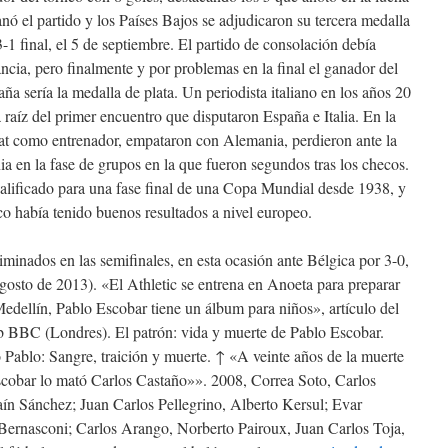
nó el partido y los Países Bajos se adjudicaron su tercera medalla
1 final, el 5 de septiembre. El partido de consolación debía
ancia, pero finalmente y por problemas en la final el ganador del
aña sería la medalla de plata. Un periodista italiano en los años 20
a raíz del primer encuentro que disputaron España e Italia. En la
 como entrenador, empataron con Alemania, perdieron ante la
 en la fase de grupos en la que fueron segundos tras los checos.
alificado para una fase final de una Copa Mundial desde 1938, y
o había tenido buenos resultados a nivel europeo.
minados en las semifinales, en esta ocasión ante Bélgica por 3-0,
agosto de 2013). «El Athletic se entrena en Anoeta para preparar
edellín, Pablo Escobar tiene un álbum para niños», artículo del
eb BBC (Londres). El patrón: vida y muerte de Pablo Escobar.
 Pablo: Sangre, traición y muerte. ↑ «A veinte años de la muerte
cobar lo mató Carlos Castaño»». 2008, Correa Soto, Carlos
aín Sánchez; Juan Carlos Pellegrino, Alberto Kersul; Evar
 Bernasconi; Carlos Arango, Norberto Pairoux, Juan Carlos Toja,