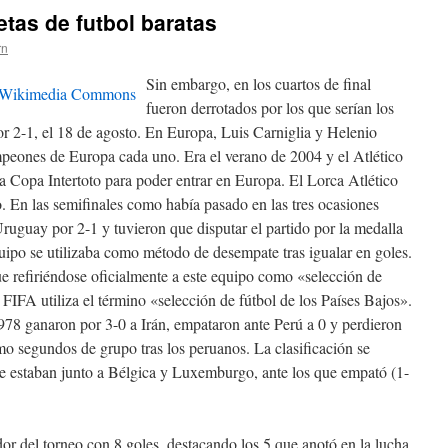
tas de futbol baratas
rn
Sin embargo, en los cuartos de final
fueron derrotados por los que serían los
r 2-1, el 18 de agosto. En Europa, Luis Carniglia y Helenio
eones de Europa cada uno. Era el verano de 2004 y el Atlético
la Copa Intertoto para poder entrar en Europa. El Lorca Atlético
. En las semifinales como había pasado en las tres ocasiones
Uruguay por 2-1 y tuvieron que disputar el partido por la medalla
quipo se utilizaba como método de desempate tras igualar en goles.
e refiriéndose oficialmente a este equipo como «selección de
FIFA utiliza el término «selección de fútbol de los Países Bajos».
78 ganaron por 3-0 a Irán, empataron ante Perú a 0 y perdieron
mo segundos de grupo tras los peruanos. La clasificación se
que estaban junto a Bélgica y Luxemburgo, ante los que empató (1-
or del torneo con 8 goles, destacando los 5 que anotó en la lucha