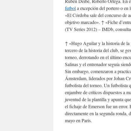
Rubén Deibe, Roberto Ortega. En el
futbol
a excepción del portero o en 
«El Córdoba sale del concurso de ac
objetivo marcado». ↑ «Fiche d’entr
(TV Series 2012) – IMDb, consulta
↑ «Hugo Aguilar y la historia de l
tercero de la historia del club, se 
torneo, derrotando en el último enc
Salinas y el entrenador seguía sien
Sin embargo, comenzaron a practicar
Ámsterdam, liderados por Johan Cr
futbolista del torneo. Un futbolista 
enjambre de críticos dispuestos a ma
juventud de la plantilla y apunta q
el fichaje de Emerson fue un error
directamente en la segunda ronda, d
mayo en París.