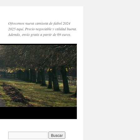
Ofrecemos nueva camiseta de fútbol 2024
2025 aquí. Precio negociable y calidad buena.
Además, envío gratis a partir de 69 euros.