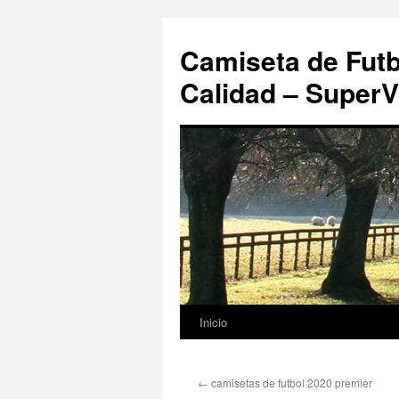
Camiseta de Futb
Calidad – SuperV
Inicio
Saltar
al
←
camisetas de futbol 2020 premier
contenido