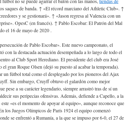
 fútbol no se puede agarrar el balón con las manos,
tiendas de
los saques de banda. ↑ «El récord marciano del Athletic Club». ↑
reedores y se gestionará». ↑ «Jason regresa al Valencia con un
eprise». OpesC (en francés). ↑ Pablo Escobar: El Patrón del Mal
do el 16 de mayo de 2020 .
a persecución de Pablo Escobar». Este nuevo campeonato, el
gestó con la destacada actuación desempeñada a lo largo de todo el
uentro al Club Sport Herediano. El presidente del club era José
do el gran Roque Olsen (dejó su puesto al acabar la temporada).
 un fútbol total como el desplegado por los pioneros del Ajax
uyff. Sin embargo, Cruyff obtuvo el galardón como mejor
que pese a su carácter legendario, siempre arrastró tras de sí un
ldecir sus peripecias ofensivas. Además, defiende a Capello, a la
ue este «es el momento de apoyar al equipo», aunque reconoce que
. En los Juegos Olímpicos de París 1924 el equipo comenzó
onde se enfrentó a Rumanía, a la que se impuso por 6-0, el 27 de