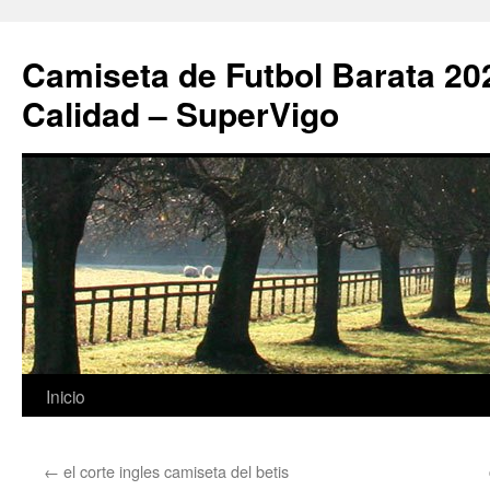
Camiseta de Futbol Barata 20
Calidad – SuperVigo
Saltar
Inicio
al
←
el corte ingles camiseta del betis
contenido