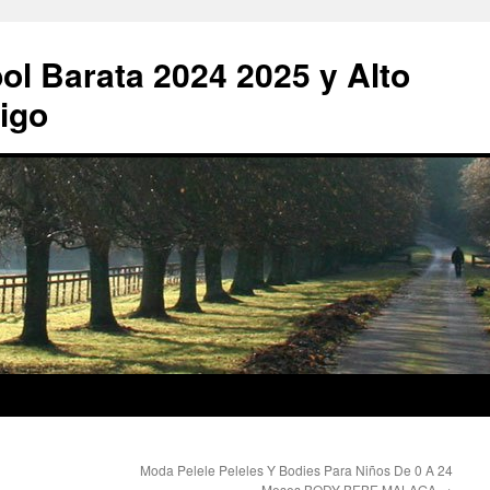
ol Barata 2024 2025 y Alto
igo
Moda Pelele Peleles Y Bodies Para Niños De 0 A 24
Meses BODY BEBE MALAGA
→