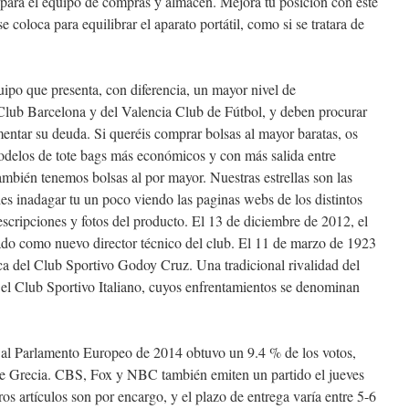
ara el equipo de compras y almacén. Mejora tu posición con este
coloca para equilibrar el aparato portátil, como si se tratara de
uipo que presenta, con diferencia, un mayor nivel de
lub Barcelona y del Valencia Club de Fútbol, y deben procurar
mentar su deuda. Si queréis comprar bolsas al mayor baratas, os
delos de tote bags más económicos y con más salida entre
mbién tenemos bolsas al por mayor. Nuestras estrellas son las
es inadagar tu un poco viendo las paginas webs de los distintos
descripciones y fotos del producto. El 13 de diciembre de 2012, el
ado como nuevo director técnico del club. El 11 de marzo de 1923
aca del Club Sportivo Godoy Cruz. Una tradicional rivalidad del
el Club Sportivo Italiano, cuyos enfrentamientos se denominan
es al Parlamento Europeo de 2014 obtuvo un 9.4 % de los votos,
 de Grecia. CBS, Fox y NBC también emiten un partido el jueves
os artículos son por encargo, y el plazo de entrega varía entre 5-6