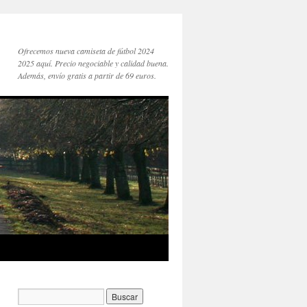
Ofrecemos nueva camiseta de fútbol 2024
2025 aquí. Precio negociable y calidad buena.
Además, envío gratis a partir de 69 euros.