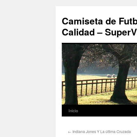
Camiseta de Futb
Calidad – SuperV
Inicio
Saltar
al
←
Indiana Jones Y La última Cruzada
contenido