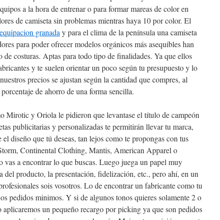
equipos a la hora de entrenar o para formar mareas de color en
ores de camiseta sin problemas mientras haya 10 por color. El
equipacion granada
y para el clima de la península una camiseta
ores para poder ofrecer modelos orgánicos más asequibles han
 de costuras. Aptas para todo tipo de finalidades. Ya que ellos
abricantes y te suelen orientar un poco según tu presupuesto y lo
uestros precios se ajustan según la cantidad que compres, al
l porcentaje de ahorro de una forma sencilla.
 Mirotic y Oriola le pidieron que levantase el título de campeón
tas publicitarias y personalizadas te permitirán llevar tu marca,
el diseño que tú deseas, tan lejos como te propongas con tus
Storm, Continental Clothing, Mantis, American Apparel o
o vas a encontrar lo que buscas. Luego juega un papel muy
del producto, la presentación, fidelización, etc., pero ahí, en un
profesionales sois vosotros. Lo de encontrar un fabricante como tu
los pedidos minimos. Y si de algunos tonos quieres solamente 2 o
ro aplicaremos un pequeño recargo por picking ya que son pedidos