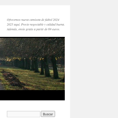
Ofrecemos nueva camiseta de fútbol 2024
2025 aquí. Precio negociable y calidad buena.
Además, envío gratis a partir de 69 euros.