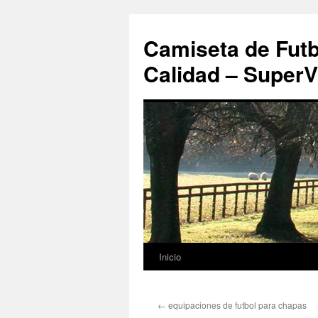
Camiseta de Futb
Calidad – SuperV
Inicio
Saltar
al
←
equipaciones de futbol para chapas
contenido