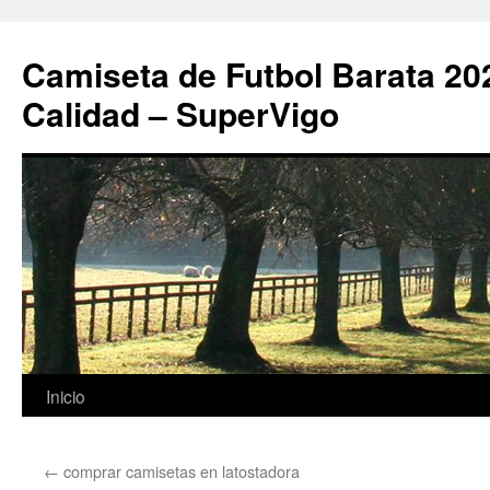
Camiseta de Futbol Barata 20
Calidad – SuperVigo
Saltar
Inicio
al
←
comprar camisetas en latostadora
contenido