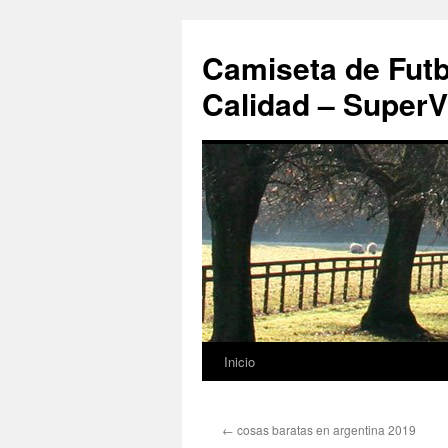
Camiseta de Futb
Calidad – SuperV
Inicio
Saltar
al
←
cosas baratas en argentina 2019
contenido