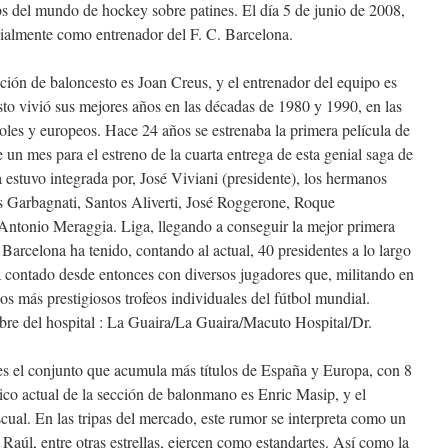
s del mundo de hockey sobre patines. El día 5 de junio de 2008,
cialmente como entrenador del F. C. Barcelona.
ección de baloncesto es Joan Creus, y el entrenador del equipo es
to vivió sus mejores años en las décadas de 1980 y 1990, en las
ñoles y europeos. Hace 24 años se estrenaba la primera película de
un mes para el estreno de la cuarta entrega de esta genial saga de
 estuvo integrada por, José Viviani (presidente), los hermanos
los Garbagnati, Santos Aliverti, José Roggerone, Roque
Antonio Meraggia. Liga, llegando a conseguir la mejor primera
b Barcelona ha tenido, contando al actual, 40 presidentes a lo largo
ha contado desde entonces con diversos jugadores que, militando en
os más prestigiosos trofeos individuales del fútbol mundial.
e del hospital : La Guaira/La Guaira/Macuto Hospital/Dr.
s el conjunto que acumula más títulos de España y Europa, con 8
ico actual de la sección de balonmano es Enric Masip, y el
cual. En las tripas del mercado, este rumor se interpreta como un
úl, entre otras estrellas, ejercen como estandartes. Así como la