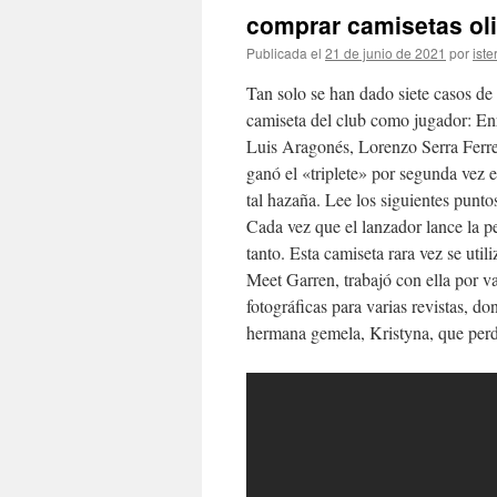
comprar camisetas oli
Publicada el
21 de junio de 2021
por
iste
Tan solo se han dado siete casos de
camiseta del club como jugador: En
Luis Aragonés, Lorenzo Serra Ferre
ganó el «triplete» por segunda vez e
tal hazaña. Lee los siguientes punto
Cada vez que el lanzador lance la pe
tanto. Esta camiseta rara vez se util
Meet Garren, trabajó con ella por v
fotográficas para varias revistas, d
hermana gemela, Kristyna, que perd