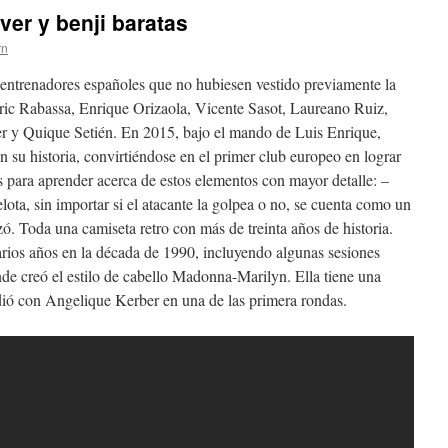
ver y benji baratas
rn
 entrenadores españoles que no hubiesen vestido previamente la
ric Rabassa, Enrique Orizaola, Vicente Sasot, Laureano Ruiz,
r y Quique Setién. En 2015, bajo el mando de Luis Enrique,
n su historia, convirtiéndose en el primer club europeo en lograr
s para aprender acerca de estos elementos con mayor detalle: –
lota, sin importar si el atacante la golpea o no, se cuenta como un
izó. Toda una camiseta retro con más de treinta años de historia.
arios años en la década de 1990, incluyendo algunas sesiones
onde creó el estilo de cabello Madonna-Marilyn. Ella tiene una
ió con Angelique Kerber en una de las primera rondas.