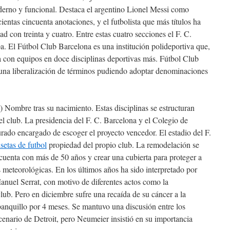
derno y funcional. Destaca el argentino Lionel Messi como
entas cincuenta anotaciones, y el futbolista que más títulos ha
ad con treinta y cuatro. Entre estas cuatro secciones el F. C.
 El Fútbol Club Barcelona es una institución polideportiva que,
 con equipos en doce disciplinas deportivas más. Fútbol Club
una liberalización de términos pudiendo adoptar denominaciones
 Nombre tras su nacimiento. Estas disciplinas se estructuran
l club. La presidencia del F. C. Barcelona y el Colegio de
urado encargado de escoger el proyecto vencedor. El estadio del F.
setas de futbol
propiedad del propio club. La remodelación se
 cuenta con más de 50 años y crear una cubierta para proteger a
s meteorológicas. En los últimos años ha sido interpretado por
nuel Serrat, con motivo de diferentes actos como la
ub. Pero en diciembre sufre una recaída de su cáncer a la
banquillo por 4 meses. Se mantuvo una discusión entre los
cenario de Detroit, pero Neumeier insistió en su importancia