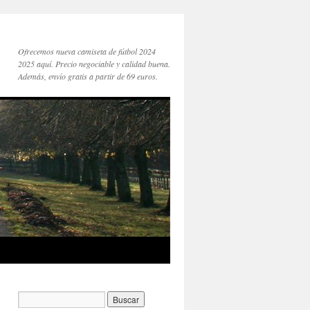
Ofrecemos nueva camiseta de fútbol 2024
2025 aquí. Precio negociable y calidad buena.
Además, envío gratis a partir de 69 euros.