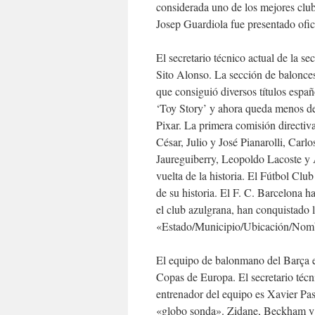
considerada uno de los mejores club
Josep Guardiola fue presentado ofi
El secretario técnico actual de la s
Sito Alonso. La sección de balonces
que consiguió diversos títulos espa
‘Toy Story’ y ahora queda menos de 
Pixar. La primera comisión directiva
César, Julio y José Pianarolli, Car
Jaureguiberry, Leopoldo Lacoste y 
vuelta de la historia. El Fútbol Clu
de su historia. El F. C. Barcelona 
el club azulgrana, han conquistado l
«Estado/Municipio/Ubicación/Nombr
El equipo de balonmano del Barça e
Copas de Europa. El secretario técn
entrenador del equipo es Xavier Pas
«globo sonda». Zidane, Beckham y Ra