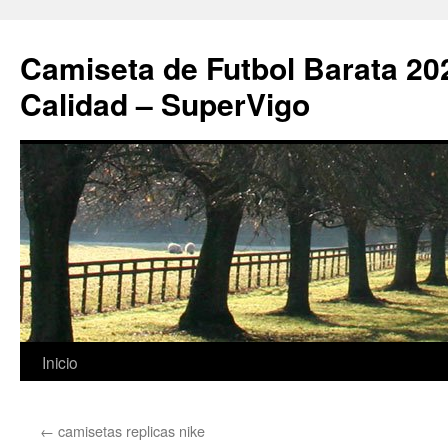
Camiseta de Futbol Barata 20
Calidad – SuperVigo
Saltar
Inicio
al
←
camisetas replicas nike
contenido