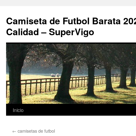
Camiseta de Futbol Barata 20
Calidad – SuperVigo
Saltar
Inicio
al
←
camisetas de futbol
contenido