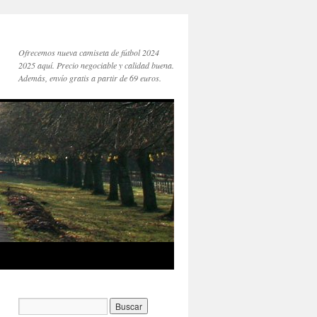
Ofrecemos nueva camiseta de fútbol 2024
2025 aquí. Precio negociable y calidad buena.
Además, envío gratis a partir de 69 euros.