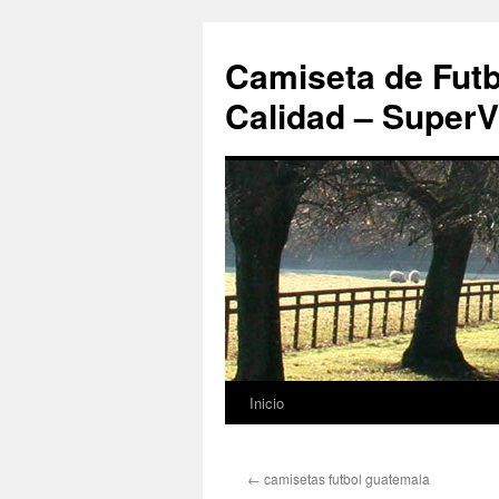
Camiseta de Futb
Calidad – SuperV
Inicio
Saltar
al
←
camisetas futbol guatemala
contenido