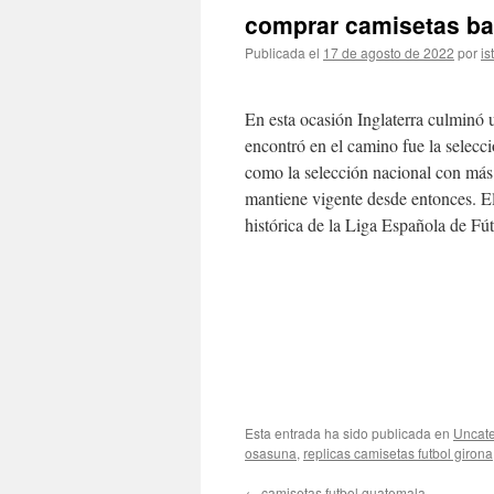
comprar camisetas ba
Publicada el
17 de agosto de 2022
por
is
En esta ocasión Inglaterra culminó 
encontró en el camino fue la selec
como la selección nacional con má
mantiene vigente desde entonces. El 
histórica de la Liga Española de Fút
Esta entrada ha sido publicada en
Uncate
osasuna
,
replicas camisetas futbol girona
←
camisetas futbol guatemala