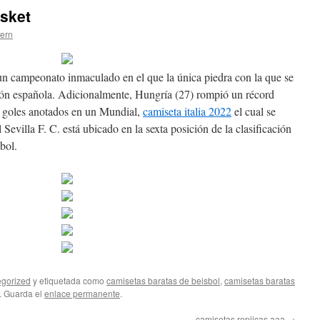
sket
tern
un campeonato inmaculado en el que la única piedra con la que se
ción española. Adicionalmente, Hungría (27) rompió un récord
s goles anotados en un Mundial,
camiseta italia 2022
el cual se
Sevilla F. C. está ubicado en la sexta posición de la clasificación
bol.
gorized
y etiquetada como
camisetas baratas de beisbol
,
camisetas baratas
. Guarda el
enlace permanente
.
camisetas replicas aaa
→