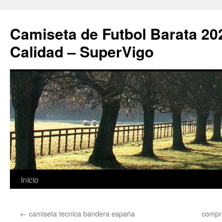
Camiseta de Futbol Barata 20
Calidad – SuperVigo
Saltar
Inicio
al
←
camiseta tecnica bandera españa
compr
contenido