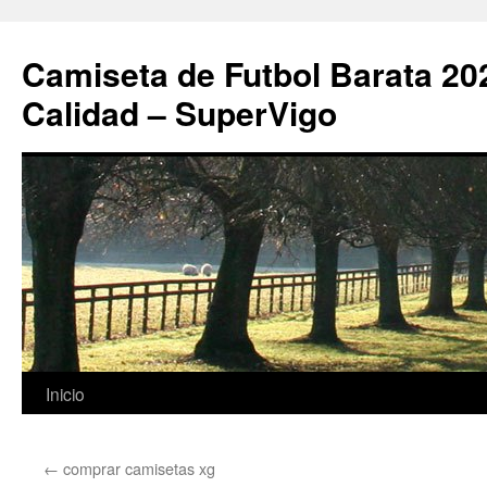
Camiseta de Futbol Barata 20
Calidad – SuperVigo
Saltar
Inicio
al
←
comprar camisetas xg
contenido