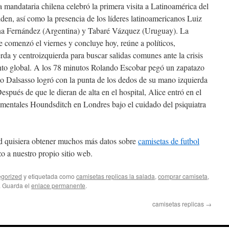
 mandataria chilena celebró la primera visita a Latinoamérica del
en, así como la presencia de los líderes latinoamericanos Luiz
stina Fernández (Argentina) y Tabaré Vázquez (Uruguay). La
 comenzó el viernes y concluye hoy, reúne a políticos,
rda y centroizquierda para buscar salidas comunes ante la crisis
nto global. A los 78 minutos Rolando Escobar pegó un zapatazo
ino Dalsasso logró con la punta de los dedos de su mano izquierda
espués de que le dieran de alta en el hospital, Alice entró en el
 mentales Houndsditch en Londres bajo el cuidado del psiquiatra
sted quisiera obtener muchos más datos sobre
camisetas de futbol
 a nuestro propio sitio web.
gorized
y etiquetada como
camisetas replicas la salada
,
comprar camiseta
,
. Guarda el
enlace permanente
.
camisetas replicas
→