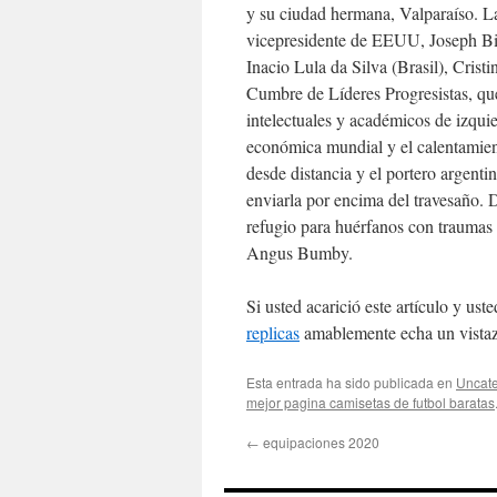
y su ciudad hermana, Valparaíso. La
vicepresidente de EEUU, Joseph Bid
Inacio Lula da Silva (Brasil), Cri
Cumbre de Líderes Progresistas, que
intelectuales y académicos de izquie
económica mundial y el calentamie
desde distancia y el portero argent
enviarla por encima del travesaño. D
refugio para huérfanos con traumas
Angus Bumby.
Si usted acarició este artículo y u
replicas
amablemente echa un vistazo
Esta entrada ha sido publicada en
Uncate
mejor pagina camisetas de futbol baratas
←
equipaciones 2020