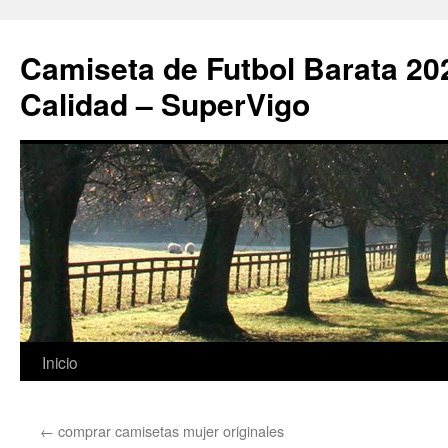
Camiseta de Futbol Barata 20
Calidad – SuperVigo
Saltar
Inicio
al
←
comprar camisetas mujer originales
contenido