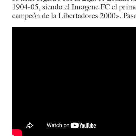
1904-05, siendo el Imogene FC el pri
campeón de la Libertadores 2000». Paso