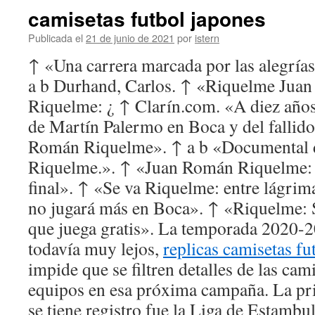
camisetas futbol japones
Publicada el
21 de junio de 2021
por
istern
↑ «Una carrera marcada por las alegrías
a b Durhand, Carlos. ↑ «Riquelme Jua
Riquelme: ¿ ↑ Clarín.com. «A diez años 
de Martín Palermo en Boca y del fallido
Román Riquelme». ↑ a b «Documental
Riquelme.». ↑ «Juan Román Riquelme: E
final». ↑ «Se va Riquelme: entre lágri
no jugará más en Boca». ↑ «Riquelme: 
que juega gratis». La temporada 2020-2
todavía muy lejos,
replicas camisetas fu
impide que se filtren detalles de las cam
equipos en esa próxima campaña. La pr
se tiene registro fue la Liga de Estambu