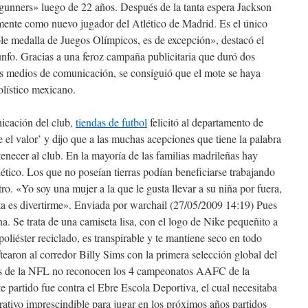
«gunners» luego de 22 años. Después de la tanta espera Jackson
lmente como nuevo jugador del Atlético de Madrid. Es el único
le medalla de Juegos Olímpicos, es de excepción», destacó el
iunfo. Gracias a una feroz campaña publicitaria que duró dos
os medios de comunicación, se consiguió que el mote se haya
olístico mexicano.
icación del club,
tiendas de futbol
felicitó al departamento de
el valor’ y dijo que a las muchas acepciones que tiene la palabra
tenecer al club. En la mayoría de las familias madrileñas hay
tico. Los que no poseían tierras podían beneficiarse trabajando
tro. «Yo soy una mujer a la que le gusta llevar a su niña por fuera,
ta es divertirme». Enviada por warchail (27/05/2009 14:19) Pues
a. Se trata de una camiseta lisa, con el logo de Nike pequeñito a
oliéster reciclado, es transpirable y te mantiene seco en todo
aron al corredor Billy Sims con la primera selección global del
les de la NFL no reconocen los 4 campeonatos AAFC de la
e partido fue contra el Ebre Escola Deportiva, el cual necesitaba
rativo imprescindible para jugar en los próximos años partidos