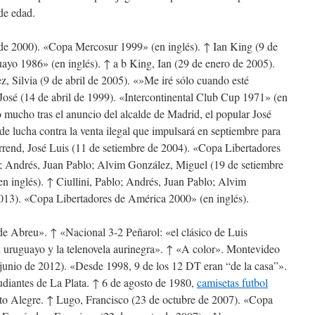
de edad.
de 2000). «Copa Mercosur 1999» (en inglés). ↑ Ian King (9 de
yo 1986» (en inglés). ↑ a b King, Ian (29 de enero de 2005).
, Silvia (9 de abril de 2005). «»Me iré sólo cuando esté
osé (14 de abril de 1999). «Intercontinental Club Cup 1971» (en
o mucho tras el anuncio del alcalde de Madrid, el popular José
e lucha contra la venta ilegal que impulsará en septiembre para
ierrend, José Luis (11 de setiembre de 2004). «Copa Libertadores
y; Andrés, Juan Pablo; Alvim González, Miguel (19 de setiembre
 inglés). ↑ Ciullini, Pablo; Andrés, Juan Pablo; Alvim
013). «Copa Libertadores de América 2000» (en inglés).
e Abreu». ↑ «Nacional 3-2 Peñarol: «el clásico de Luis
uruguayo y la telenovela aurinegra». ↑ «A color». Montevideo
 junio de 2012). «Desde 1998, 9 de los 12 DT eran “de la casa”».
tudiantes de La Plata. ↑ 6 de agosto de 1980,
camisetas futbol
rto Alegre. ↑ Lugo, Francisco (23 de octubre de 2007). «Copa