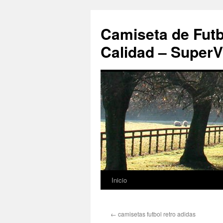
Camiseta de Futb
Calidad – SuperV
Inicio
Saltar
al
←
camisetas futbol retro adidas
contenido