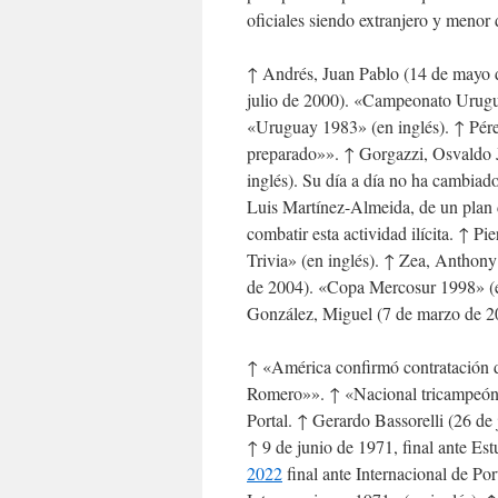
oficiales siendo extranjero y menor 
↑ Andrés, Juan Pablo (14 de mayo 
julio de 2000). «Campeonato Urugua
«Uruguay 1983» (en inglés). ↑ Pérez
preparado»». ↑ Gorgazzi, Osvaldo J
inglés). Su día a día no ha cambiad
Luis Martínez-Almeida, de un plan d
combatir esta actividad ilícita. ↑ P
Trivia» (en inglés). ↑ Zea, Anthon
de 2004). «Copa Mercosur 1998» (en
González, Miguel (7 de marzo de 2
↑ «América confirmó contratación d
Romero»». ↑ «Nacional tricampeón 
Portal. ↑ Gerardo Bassorelli (26 de
↑ 9 de junio de 1971, final ante Es
2022
final ante Internacional de Po