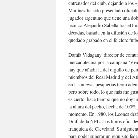
entrenador del club, dejando a los 
Martínez ha sido presentado oficia
jugador argentino que tiene una dob
técnico Alejandro Sabella tras el tr
décadas, basada en la difusión de l
quedado grabado en el folclore futb
Damià Vidagany, director de comun
mercadotecnia por la campaña ‘Vive 
hay que añadir la del orgullo de per
miembros del Real Madrid y del Atlé
en las nuevas pesquerías tierra aden
pero sobre todo, lo que más me gus
es cierto, hace tiempo que no doy un
la altura del pecho, hecha de 100% p
momento. En 1980, los Leones drafte
Draft de la NFL. Los libros oficia
franquicia de Cleveland. Su siguient
para poder superar un requisito fede