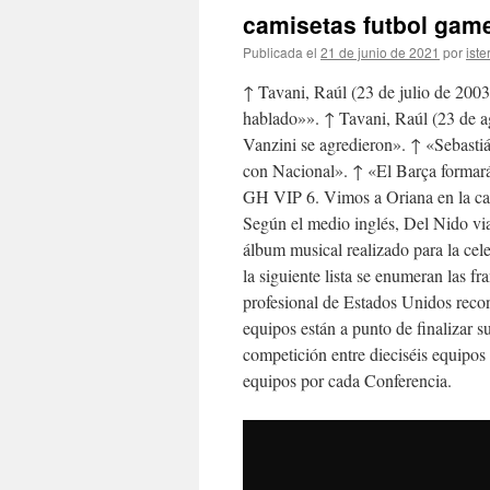
camisetas futbol game
Publicada el
21 de junio de 2021
por
iste
↑ Tavani, Raúl (23 de julio de 2003)
hablado»». ↑ Tavani, Raúl (23 de a
Vanzini se agredieron». ↑ «Sebast
con Nacional». ↑ «El Barça formará 
GH VIP 6. Vimos a Oriana en la cas
Según el medio inglés, Del Nido viaj
álbum musical realizado para la ce
la siguiente lista se enumeran las fr
profesional de Estados Unidos recon
equipos están a punto de finalizar 
competición entre dieciséis equipos
equipos por cada Conferencia.