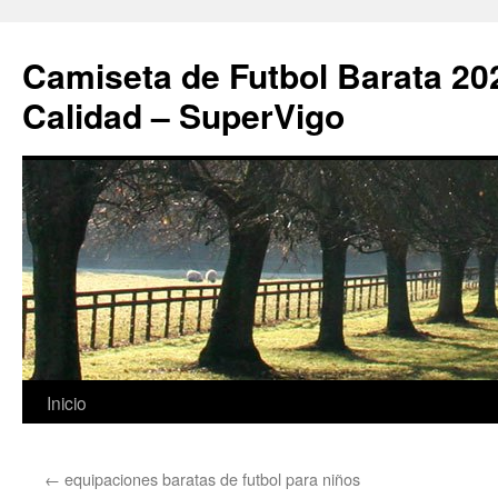
Camiseta de Futbol Barata 20
Calidad – SuperVigo
Saltar
Inicio
al
←
equipaciones baratas de futbol para niños
contenido