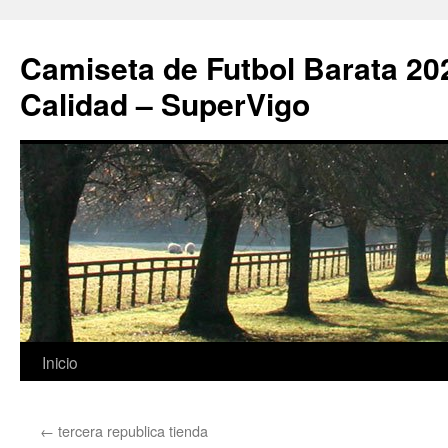
Camiseta de Futbol Barata 20
Calidad – SuperVigo
Saltar
Inicio
al
←
tercera republica tienda
contenido