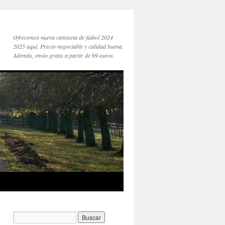
Ofrecemos nueva camiseta de fútbol 2024
2025 aquí. Precio negociable y calidad buena.
Además, envío gratis a partir de 69 euros.