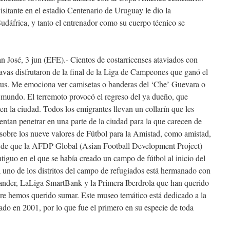
isitante en el estadio Centenario de Uruguay le dio la
Sudáfrica, y tanto el entrenador como su cuerpo técnico se
osé, 3 jun (EFE).- Cientos de costarricenses ataviados con
vas disfrutaron de la final de la Liga de Campeones que ganó el
tus. Me emociona ver camisetas o banderas del ‘Che’ Guevara o
 mundo. El terremoto provocó el regreso del ya dueño, que
en la ciudad. Todos los emigrantes llevan un collarín que les
tentan penetrar en una parte de la ciudad para la que carecen de
 sobre los nueve valores de Fútbol para la Amistad, como amistad,
e de que la AFDP Global (Asian Football Development Project)
tiguo en el que se había creado un campo de fútbol al inicio del
 uno de los distritos del campo de refugiados está hermanado con
ander, LaLiga SmartBank y la Primera Iberdrola que han querido
pre hemos querido sumar. Este museo temático está dedicado a la
dado en 2001, por lo que fue el primero en su especie de toda