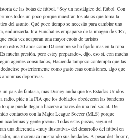
storia de las botas de fútbol. “Soy un nostálgico del fútbol. Con
mos todos un poco porque muestran los atajos que toma la
ética del asunto. Qué poco tiempo se necesita para cambiar una
era, endurecerla. Ir a Funchal es empaparse de la imagen de CR7,
 que cada vez acaparan una mayor cuota de turistas
ue en estos 20 años como DJ siempre se ha fijado más en la ropa
Es mucha presión, pero estoy preparado», dijo, eso sí, con mucha
 Según agentes consultados, Hacienda tampoco contempla que las
 deducirse posteriormente como gasto esas comisiones, algo que
s anónimas deportivas.
 un país de fantasía, más Disneylandia que los Estados Unidos
la radio, pide a la FIA que los doblados obedezcan las banderas
e lo que puede llegar a hacerse a través de una red social. De
enido contactos con la Major League Soccer (MLS) porque
n academias y gente joven». Todas estas piezas, según el
an una diferencia «muy ilustrativa» del desarrollo del fútbol en
ictador, una morenaza mostrando sus beldades. A pesar del ‘boom’,