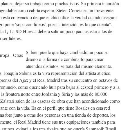
 plantea dejar su trabajo como pinchadiscos. Su primera incursión
gradable como cabría esperar. Stefen Correia es un irreverente
n está convencido de que el chico dice la verdad cuando asegura
go pone ‘sopa con fideos’, pues la intención es lo que cuenta”.
idad ¡ La SD Huesca deberá salir un poco para asustar a los de
ser líderes.
Si bien puede que haya cambiado un poco su
diseño o la forma de combinarlo para crear
atuendos distintos, se trata del mismo elemento.
 Joaquín Sabina es la viva representación del artista atlético.
ensa del Ajax y el Real Madrid tras su encuentro en octavos de
ronunció, como queriendo huir para bajar al césped primero y a la
la frontera norte entre Jordania y Siria y las más de 80.000
Za’atari salen de las casetas de obra que han acondicionado como
ante con la vida. Es en el perfil que tiene Rosales en esta red
una foto junto a otras dos personas en una tienda de deportes, los
almente, el Real Madrid tiene sus tres equipaciones también para
 grupos, evitará a los tres rivales que no quería Sampaoli: Brasil,