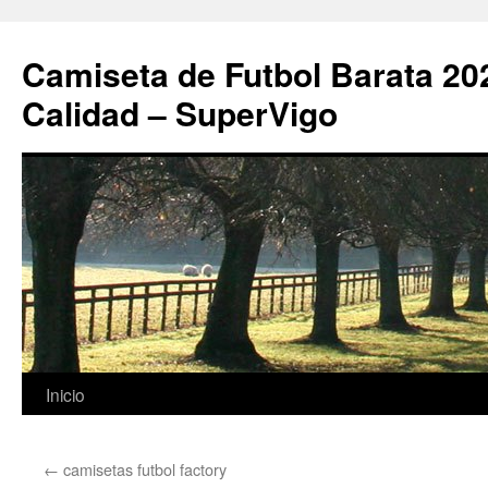
Camiseta de Futbol Barata 20
Calidad – SuperVigo
Saltar
Inicio
al
←
camisetas futbol factory
contenido