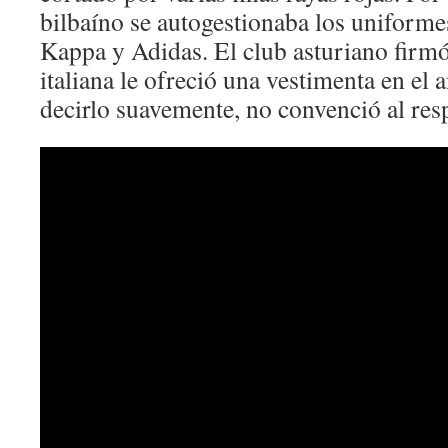
bilbaíno se autogestionaba los uniforme
Kappa y Adidas. El club asturiano firm
italiana le ofreció una vestimenta en el
decirlo suavemente, no convenció al resp