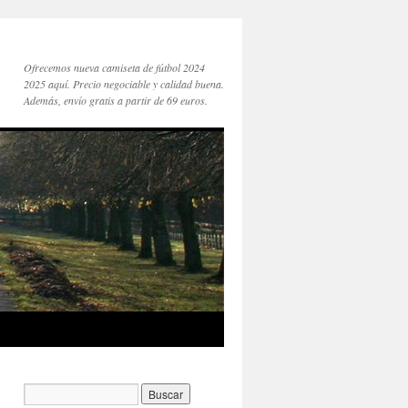
Ofrecemos nueva camiseta de fútbol 2024
2025 aquí. Precio negociable y calidad buena.
Además, envío gratis a partir de 69 euros.