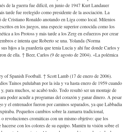
s de la guerra fue difícil, en junio de 1947 Kurt Landauer
más tarde fue reelegido como presidente de la asociación. La
16 de Cristiano Ronaldo anotando en Liga como local. Milenios
escritos en los juegos, una especie superior conocida como los
ética a los Protoss y más tarde a los Zerg en esfuerzos por crear
miembros e intenta que Roberto se una. Yolanda (Norma
sus hijos a la guardería que tenía Lucía y ahí fue donde Carlos y
ron de ella. ↑ Beer, Carlos (9 de agosto de 2004). «La polémica
ry of Spanish Football. ↑ Scott Lamb (17 de enero de 2006).
ios Taínos pululaban por la isla y va hasta enero de 1959 cuando
 y, para muchos, se acabó todo. Todo resultó ser un montaje de
 para poder acudir a programas del corazón y ganar dinero. A pesar
rgo y el entrenador fueron por caminos separados, ya que Labbadia
expiraba. Pequeños cambios sobre la zamarra tradicional,
o revoluciones cromáticas con un mismo objetivo: que los
e hacerse con los colores de su equipo. Mantén tu visión sobre el