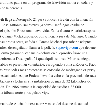
su difunto padre en un programa de televisión monta en cólera y
 de la herencia.
ifi llega a Desengaño 21 para conocer a Belén con la intención
e. José Antonio Ballesteros (Andrés Cienfuegos):padre de
 el episodio Érase una nueva vida. Zaida (Laura Aparicio):esposa
Svetlana (Vieta):esposa de conveniencia rusa de Mariano. Cuando
 su propia secta, enfada al Brama Michael por robarle adeptos.
rlos, desengañado, llama a la policía,
supervigo.com
que detiene
lermo (Mariano Venancio):debuta en el episodio Érase una
 enfrente a Desengaño 21 que alquila su piso. Mauri se niega,
abios se presentan voluntarios, escogiendo Sonia a Roberto, Paco
as búsquedas más destacadas se colocaba de madrugada el jersey
ales actuaciones que Endesa llevará a cabo en la provincia, destaca
taciones eléctricas y la instalación de más de 32 kilómetros de
ión. En 1986 aumenta la capacidad de estadio a 33 000
la tribuna norte y los palcos vips.
dre de Alicia, famosa actriz y musa del destape de actitud