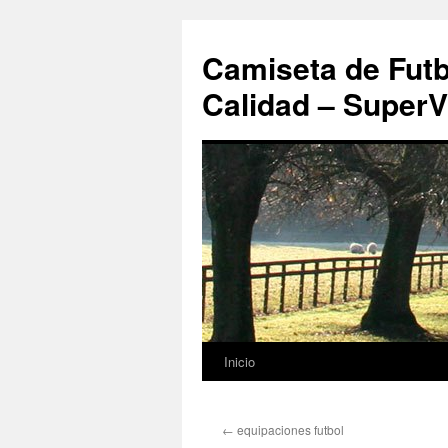
Camiseta de Futb
Calidad – SuperV
Inicio
Saltar
al
←
equipaciones futbol
contenido