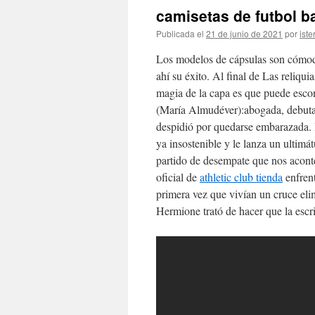
camisetas de futbol b
Publicada el
21 de junio de 2021
por
iste
Los modelos de cápsulas son cómodos
ahí su éxito. Al final de Las reliqu
magia de la capa es que puede esco
(María Almudéver):abogada, debuta 
despidió por quedarse embarazada. 
ya insostenible y le lanza un ultimá
partido de desempate que nos aconte
oficial de
athletic club tienda
enfrent
primera vez que vivían un cruce eli
Hermione trató de hacer que la escr