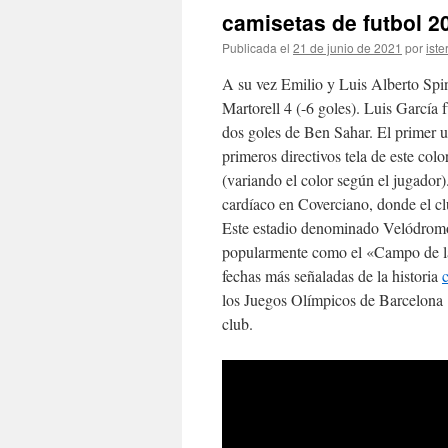
camisetas de futbol 2
Publicada el
21 de junio de 2021
por
iste
A su vez Emilio y Luis Alberto Spin
Martorell 4 (-6 goles). Luis García 
dos goles de Ben Sahar. El primer un
primeros directivos tela de este colo
(variando el color según el jugador)
cardíaco en Coverciano, donde el c
Este estadio denominado Velódromo 
popularmente como el «Campo de las
fechas más señaladas de la historia
los Juegos Olímpicos de Barcelona 1
club.