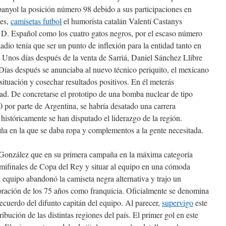
anyol la posición número 98 debido a sus participaciones en
ces,
camisetas futbol
el humorista catalán Valentí Castanys
C. D. Español como los cuatro gatos negros, por el escaso número
tadio tenía que ser un punto de inflexión para la entidad tanto en
 Unos días después de la venta de Sarriá, Daniel Sánchez Llibre
 Días después se anunciaba al nuevo técnico periquito, el mexicano
 situación y cosechar resultados positivos. En él meterás
ad. De concretarse el prototipo de una bomba nuclear de tipo
0 por parte de Argentina, se habría desatado una carrera
históricamente se han disputado el liderazgo de la región.
 en la que se daba ropa y complementos a la gente necesitada.
 González que en su primera campaña en la máxima categoría
 semifinales de Copa del Rey y situar al equipo en una cómoda
el equipo abandonó la camiseta negra alternativa y trajo un
oración de los 75 años como franquicia. Oficialmente se denomina
cuerdo del difunto capitán del equipo. Al parecer,
supervigo
este
ibución de las distintas regiones del país. El primer gol en este