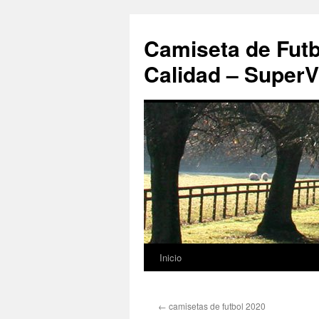
Camiseta de Futb
Calidad – SuperV
Inicio
Saltar
al
←
camisetas de futbol 2020
contenido