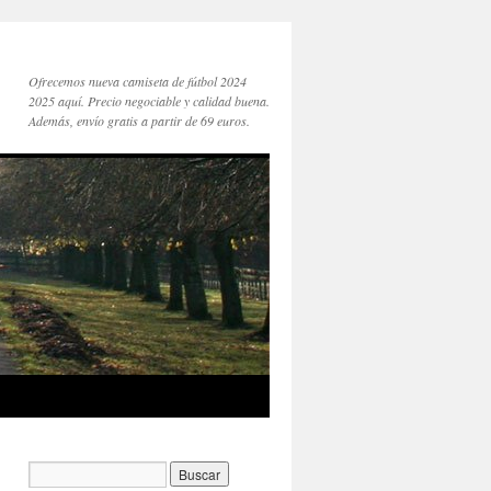
Ofrecemos nueva camiseta de fútbol 2024
2025 aquí. Precio negociable y calidad buena.
Además, envío gratis a partir de 69 euros.