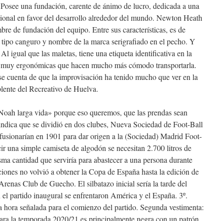
 Posee una fundación, carente de ánimo de lucro, dedicada a una
cional en favor del desarrollo alrededor del mundo. Newton Heath
e de fundación del equipo. Entre sus características, es de
o tipo canguro y nombre de la marca serigrafiado en el pecho. Y
Al igual que las maletas, tiene una etiqueta identificativa en la
as muy ergonómicas que hacen mucho más cómodo transportarla.
se cuenta de que la improvisación ha tenido mucho que ver en la
lente del Recreativo de Huelva.
Noah larga vida» porque eso queremos, que las prendas sean
indica que se dividió en dos clubes, Nueva Sociedad de Foot-Ball
fusionarían en 1901 para dar origen a la (Sociedad) Madrid Foot-
ir una simple camiseta de algodón se necesitan 2.700 litros de
ma cantidad que serviría para abastecer a una persona durante
iones no volvió a obtener la Copa de España hasta la edición de
enas Club de Guecho. El silbatazo inicial sería la tarde del
l partido inaugural se enfrentaron América y el España. 3º.
a hora señalada para el comienzo del partido. Segunda vestimenta:
ara la temporada 2020/21 es principalmente negra con un patrón