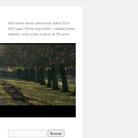
Ofrecemos nueva camiseta de fútbol 2024
2025 aquí. Precio negociable y calidad buena.
Además, envío gratis a partir de 69 euros.