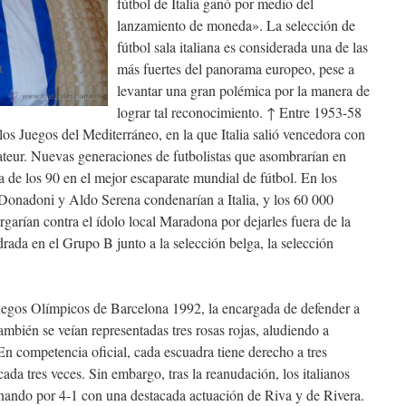
fútbol de Italia ganó por medio del
lanzamiento de moneda». La selección de
fútbol sala italiana es considerada una de las
más fuertes del panorama europeo, pese a
levantar una gran polémica por la manera de
lograr tal reconocimiento. ↑ Entre 1953-58
los Juegos del Mediterráneo, en la que Italia salió vencedora con
ateur. Nuevas generaciones de futbolistas que asombrarían en
da de los 90 en el mejor escaparate mundial de fútbol. En los
 Donadoni y Aldo Serena condenarían a Italia, y los 60 000
argarían contra el ídolo local Maradona por dejarles fuera de la
drada en el Grupo B junto a la selección belga, la selección
Juegos Olímpicos de Barcelona 1992, la encargada de defender a
También se veían representadas tres rosas rojas, aludiendo a
 En competencia oficial, cada escuadra tiene derecho a tres
da tres veces. Sin embargo, tras la reanudación, los italianos
nando por 4-1 con una destacada actuación de Riva y de Rivera.