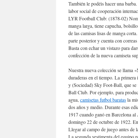
También le podéis hacer una barba.
labor social de cooperación interna
LYR Football Club: (1878-02) Nombr
manga larga, tiene capucha, bolsill
de las camisas lisas de manga corta. 
parte posterior y cuenta con corre
Basta con echar un vistazo para dar
confección de la nueva camiseta sup
Nuestra nueva colección se llama «
duraderas en el tiempo. La primera 
y (Sociedad) Sky Foot-Ball, que se 
Ball Club. Por ejemplo, para produc
agua,
camisetas futbol baratas
la mis
dos años y medio. Durante esas edic
1917 cuando ganó en Barcelona al Ar
domingo 22 de octubre de 1922. En e
Llegar al campo de juego antes de l
La segunda vestimenta del equipo p