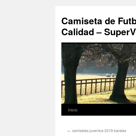
Camiseta de Futb
Calidad – SuperV
Inicio
Saltar
al
←
camisetas juventus 2019 baratas
contenido