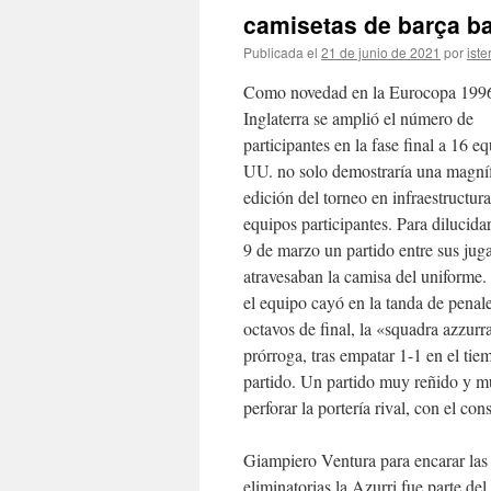
camisetas de barça b
Publicada el
21 de junio de 2021
por
iste
Como novedad en la Eurocopa 199
Inglaterra se amplió el número de
participantes en la fase final a 16 e
UU. no solo demostraría una magnífi
edición del torneo en infraestructur
equipos participantes. Para dilucidar 
9 de marzo un partido entre sus jug
atravesaban la camisa del uniforme
el equipo cayó en la tanda de penal
octavos de final, la «squadra azzurra
prórroga, tras empatar 1-1 en el tie
partido. Un partido muy reñido y mu
perforar la portería rival, con el co
Giampiero Ventura para encarar las 
eliminatorias la Azurri fue parte d