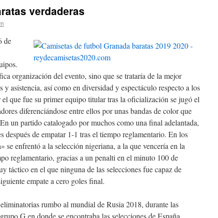
aratas verdaderas
rn
6 de
quipos.
ca organización del evento, sino que se trataría de la mejor
as y asistencia, así como en diversidad y espectáculo respecto a los
el que fue su primer equipo titular tras la oficialización se jugó el
adores diferenciándose entre ellos por unas bandas de color que
. En un partido catalogado por muchos como una final adelantada,
es después de empatar 1-1 tras el tiempo reglamentario. En los
» se enfrentó a la selección nigeriana, a la que vencería en la
mpo reglamentario, gracias a un penalti en el minuto 100 de
y táctico en el que ninguna de las selecciones fue capaz de
nsiguiente empate a cero goles final.
eliminatorias rumbo al mundial de Rusia 2018, durante las
el grupo G en donde se encontraba las selecciones de España,