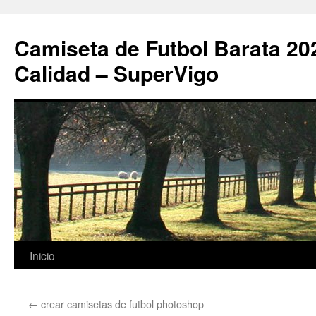
Camiseta de Futbol Barata 20
Calidad – SuperVigo
Saltar
Inicio
al
←
crear camisetas de futbol photoshop
contenido