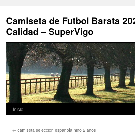
Camiseta de Futbol Barata 20
Calidad – SuperVigo
Saltar
Inicio
al
←
camiseta seleccion española niño 2 años
contenido