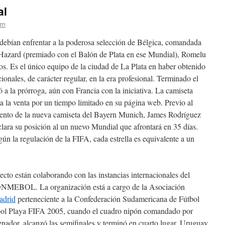
al
ern
s debían enfrentar a la poderosa selección de Bélgica, comandada
Hazard (premiado con el Balón de Plata en ese Mundial), Romelu
os. Es el único equipo de la ciudad de La Plata en haber obtenido
acionales, de carácter regular, en la era profesional. Terminado el
ó a la prórroga, aún con Francia con la iniciativa. La camiseta
 a la venta por un tiempo limitado en su página web. Previo al
miento de la nueva camiseta del Bayern Munich, James Rodríguez
clara su posición al un nuevo Mundial que afrontará en 35 días.
 la regulación de la FIFA, cada estrella es equivalente a un
ecto están colaborando con las instancias internacionales del
MEBOL. La organización está a cargo de la Asociación
adrid
perteneciente a la Confederación Sudamericana de Fútbol
ol Playa FIFA 2005, cuando el cuadro nipón comandado por
nador, alcanzó las semifinales y terminó en cuarto lugar. Uruguay