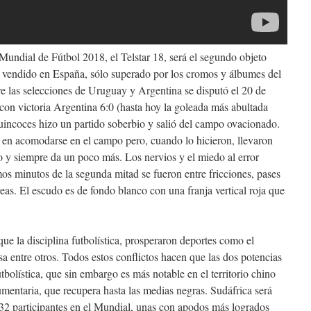
l Mundial de Fútbol 2018, el Telstar 18, será el segundo objeto
 vendido en España, sólo superado por los cromos y álbumes del
tre las selecciones de Uruguay y Argentina se disputó el 20 de
con victoria Argentina 6:0 (hasta hoy la goleada más abultada
Quincoces hizo un partido soberbio y salió del campo ovacionado.
en acomodarse en el campo pero, cuando lo hicieron, llevaron
o y siempre da un poco más. Los nervios y el miedo al error
mos minutos de la segunda mitad se fueron entre fricciones, pases
eas. El escudo es de fondo blanco con una franja vertical roja que
ue la disciplina futbolística, prosperaron deportes como el
esa entre otros. Todos estos conflictos hacen que las dos potencias
tbolística, que sin embargo es más notable en el territorio chino
mentaria, que recupera hasta las medias negras. Sudáfrica será
as 32 participantes en el Mundial, unas con apodos más logrados