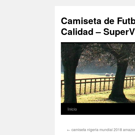
Camiseta de Futb
Calidad – SuperV
Inicio
Saltar
al
←
camiseta nigeria mundial 2018 amazo
contenido