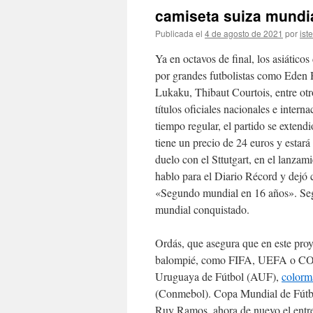
camiseta suiza mundi
Publicada el
4 de agosto de 2021
por
ist
Ya en octavos de final, los asiático
por grandes futbolistas como Eden 
Lukaku, Thibaut Courtois, entre otr
títulos oficiales nacionales e intern
tiempo regular, el partido se extendi
tiene un precio de 24 euros y estará
duelo con el Sttutgart, en el lanza
hablo para el Diario Récord y dejó 
«Segundo mundial en 16 años». Según
mundial conquistado.
Ordás, que asegura que en este proy
balompié, como FIFA, UEFA o CON
Uruguaya de Fútbol (AUF),
colorm
(Conmebol). Copa Mundial de Fútb
Ruy Ramos, ahora de nuevo el entre