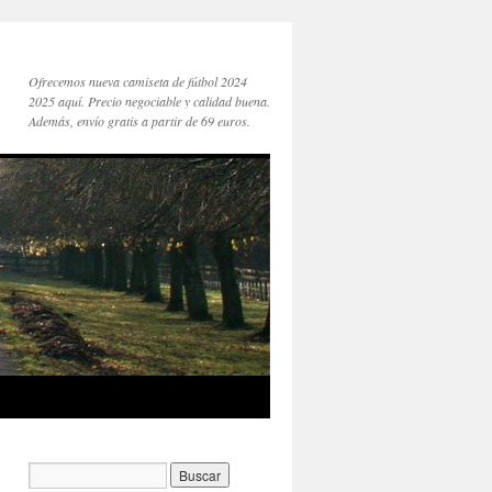
Ofrecemos nueva camiseta de fútbol 2024
2025 aquí. Precio negociable y calidad buena.
Además, envío gratis a partir de 69 euros.