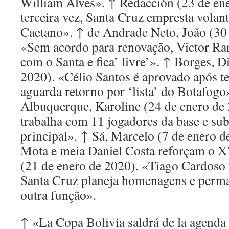
William Alves». ↑ Redacción (23 de ene
terceira vez, Santa Cruz empresta volan
Caetano». ↑ de Andrade Neto, João (30 
«Sem acordo para renovação, Victor Ran
com o Santa e fica’ livre’». ↑ Borges, D
2020). «Célio Santos é aprovado após te
aguarda retorno por ‘lista’ do Botafogo». 
Albuquerque, Karoline (24 de enero de
trabalha com 11 jogadores da base e su
principal». ↑ Sá, Marcelo (7 de enero d
Mota e meia Daniel Costa reforçam o X
(21 de enero de 2020). «Tiago Cardoso v
Santa Cruz planeja homenagens e perm
outra função».
↑ «La Copa Bolivia saldrá de la agenda