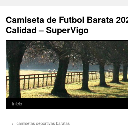
Camiseta de Futbol Barata 20
Calidad – SuperVigo
Saltar
Inicio
al
←
camisetas deportivas baratas
contenido