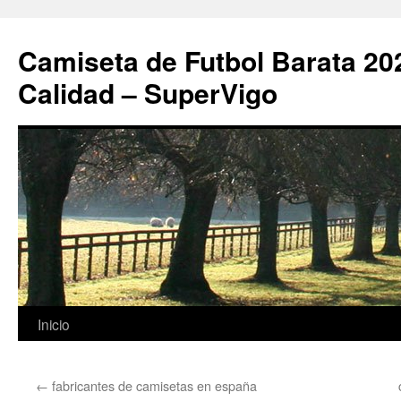
Camiseta de Futbol Barata 20
Calidad – SuperVigo
Saltar
Inicio
al
←
fabricantes de camisetas en españa
contenido