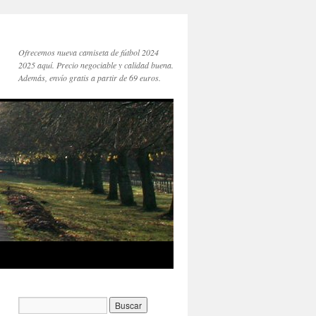
Ofrecemos nueva camiseta de fútbol 2024
2025 aquí. Precio negociable y calidad buena.
Además, envío gratis a partir de 69 euros.