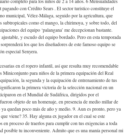
tuario completo para los niños de 2 a 14 años. 6 Mensualidades
t pagando con Crédito Sears . El sector turístico constituye el
mino municipal, Vélez-Málaga, seguido por la agricultura, que
os subtropicales como el mango, la chirimoya, y sobre todo, del
quipaciones del equipo ‘palangana’ me decepcionan bastante.
 y ajustable, y escudo del equipo bordado. Pero en esta temporada
e sorprenderá los que los diseñadores de este famoso equipo se
ón especial Senyera.
esarias en el ropero infantil, así que resulta muy recomendable
s Miniconjunto para niños de la primera equipación del Real
quipación, la segunda y la equipación de entrenamiento de tus
ignificaron la primera victoria de la selección nacional en un
iciparon en el Mundial de Sudáfrica, dirigidos por el
fueron objeto de un homenaje, en presencia de medio millar de
so ya quedan poco más de año y medio. 9. Aun es pronto, pero ya
 que viene? 35. Hay alguna ex jugador en el cual se este
s en proceso de traerlos para cumplir con tus exigencias a toda
ad posible tu inconveniente. Admito que es una manía personal mi