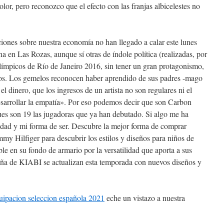
olor, pero reconozco que el efecto con las franjas albicelestes no
iones sobre nuestra economía no han llegado a calar este lunes
a en Las Rozas, aunque sí otras de índole política (realizadas, por
Olímpicos de Río de Janeiro 2016, sin tener un gran protagonismo,
utos. Los gemelos reconocen haber aprendido de sus padres -mago
el dinero, que los ingresos de un artista no son regulares ni el
esarrollar la empatía». Por eso podemos decir que son Carbon
ues son 19 las jugadoras que ya han debutado. Si algo me ha
idad y mi forma de ser. Descubre la mejor forma de comprar
ommy Hilfiger para descubrir los estilos y diseños para niños de
le en su fondo de armario por la versatilidad que aporta a sus
niña de KIABI se actualizan esta temporada con nuevos diseños y
uipacion seleccion española 2021
eche un vistazo a nuestra