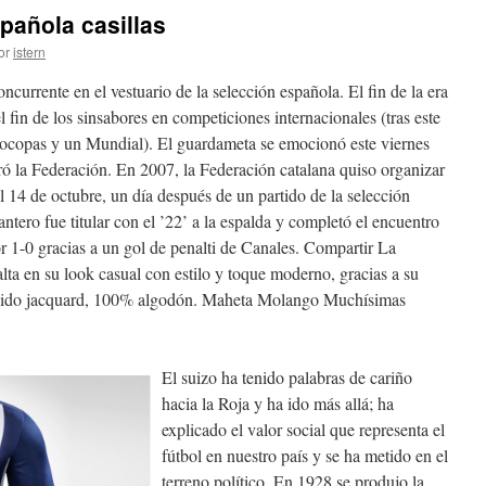
pañola casillas
or
istern
currente en el vestuario de la selección española. El fin de la era
l fin de los sinsabores en competiciones internacionales (tras este
copas y un Mundial). El guardameta se emocionó este viernes
ó la Federación. En 2007, la Federación catalana quiso organizar
 14 de octubre, un día después de un partido de la selección
ntero fue titular con el ’22’ a la espalda y completó el encuentro
or 1-0 gracias a un gol de penalti de Canales. Compartir La
ta en su look casual con estilo y toque moderno, gracias a su
ejido jacquard, 100% algodón. Maheta Molango Muchísimas
El suizo ha tenido palabras de cariño
hacia la Roja y ha ido más allá; ha
explicado el valor social que representa el
fútbol en nuestro país y se ha metido en el
terreno político. En 1928 se produjo la