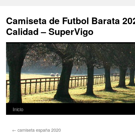
Camiseta de Futbol Barata 20
Calidad – SuperVigo
Saltar
Inicio
al
←
camiseta españa 2020
contenido