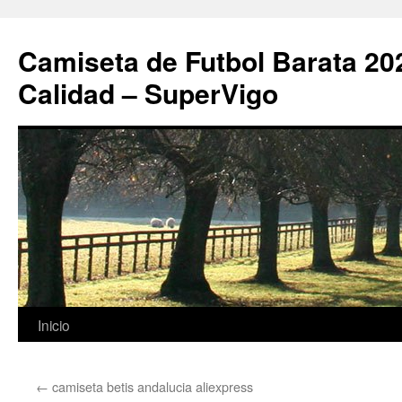
Camiseta de Futbol Barata 20
Calidad – SuperVigo
Saltar
Inicio
al
←
camiseta betis andalucia aliexpress
contenido