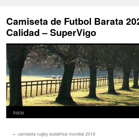
Camiseta de Futbol Barata 20
Calidad – SuperVigo
Saltar
Inicio
al
←
camiseta rugby sudafrica mundial 2019
contenido