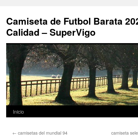
Camiseta de Futbol Barata 20
Calidad – SuperVigo
Saltar
Inicio
al
←
camisetas del mundial 94
camiseta sel
contenido