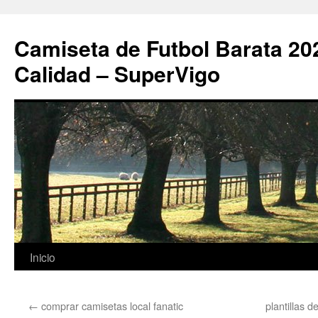
Camiseta de Futbol Barata 20
Calidad – SuperVigo
Saltar
Inicio
al
←
comprar camisetas local fanatic
plantillas 
contenido