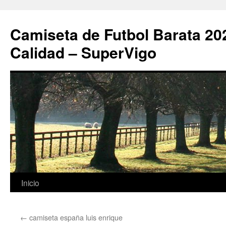
Camiseta de Futbol Barata 20
Calidad – SuperVigo
Saltar
Inicio
al
←
camiseta españa luis enrique
contenido