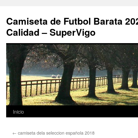
Camiseta de Futbol Barata 20
Calidad – SuperVigo
Saltar
Inicio
al
←
camiseta dela seleccion española 2018
contenido