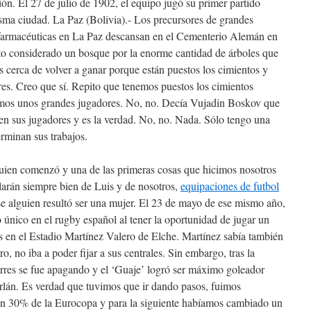
ón. El 27 de julio de 1902, el equipo jugó su primer partido
misma ciudad. La Paz (Bolivia).- Los precursores de grandes
o farmacéuticas en La Paz descansan en el Cementerio Alemán en
to considerado un bosque por la enorme cantidad de árboles que
s cerca de volver a ganar porque están puestos los cimientos y
res. Creo que sí. Repito que tenemos puestos los cimientos
imos unos grandes jugadores. No, no. Decía Vujadin Boskov que
en sus jugadores y es la verdad. No, no. Nada. Sólo tengo una
erminan sus trabajos.
ien comenzó y una de las primeras cosas que hicimos nosotros
blarán siempre bien de Luis y de nosotros,
equipaciones de futbol
e alguien resultó ser una mujer. El 23 de mayo de ese mismo año,
 único en el rugby español al tener la oportunidad de jugar un
ns en el Estadio Martínez Valero de Elche. Martínez sabía también
ro, no iba a poder fijar a sus centrales. Sin embargo, tras la
orres se fue apagando y el ‘Guaje’ logró ser máximo goleador
rlán. Es verdad que tuvimos que ir dando pasos, fuimos
un 30% de la Eurocopa y para la siguiente habíamos cambiado un