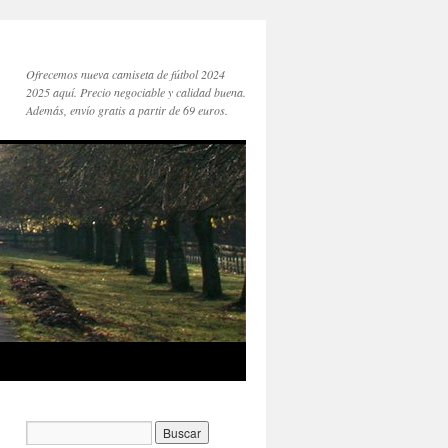
Ofrecemos nueva camiseta de fútbol 2024
2025 aquí. Precio negociable y calidad buena.
Además, envío gratis a partir de 69 euros.