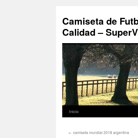
Camiseta de Futb
Calidad – SuperV
Inicio
Saltar
al
←
camiseta mundial 2018 argentina
contenido