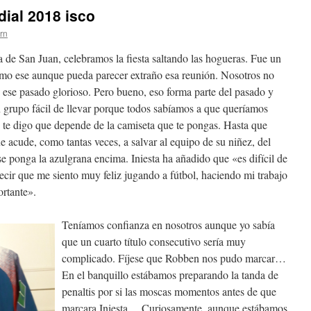
ial 2018 isco
ern
a de San Juan, celebramos la fiesta saltando las hogueras. Fue un
mo ese aunque pueda parecer extraño esa reunión. Nosotros no
 ese pasado glorioso. Pero bueno, eso forma parte del pasado y
grupo fácil de llevar porque todos sabíamos a que queríamos
o te digo que depende de la camiseta que te pongas. Hasta que
ue acude, como tantas veces, a salvar al equipo de su niñez, del
e ponga la azulgrana encima. Iniesta ha añadido que «es difícil de
ecir que me siento muy feliz jugando a fútbol, haciendo mi trabajo
ortante».
Teníamos confianza en nosotros aunque yo sabía
que un cuarto título consecutivo sería muy
complicado. Fíjese que Robben nos pudo marcar…
En el banquillo estábamos preparando la tanda de
penaltis por si las moscas momentos antes de que
marcara Iniesta… Curiosamente, aunque estábamos