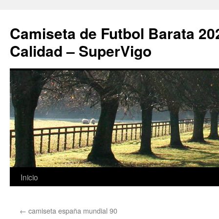
Camiseta de Futbol Barata 20
Calidad – SuperVigo
Saltar
Inicio
al
←
camiseta españa mundial 90
contenido