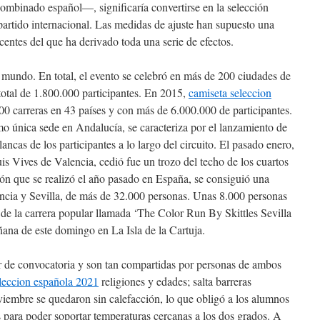
l combinado español—, significaría convertirse en la selección
artido internacional. Las medidas de ajuste han supuesto una
entes del que ha derivado toda una serie de efectos.
mundo. En total, el evento se celebró en más de 200 ciudades de
otal de 1.800.000 participantes. En 2015,
camiseta seleccion
00 carreras en 43 países y con más de 6.000.000 de participantes.
mo única sede en Andalucía, se caracteriza por el lanzamiento de
ancas de los participantes a lo largo del circuito. El pasado enero,
Luis Vives de Valencia, cedió fue un trozo del techo de los cuartos
ón que se realizó el año pasado en España, se consiguió una
encia y Sevilla, de más de 32.000 personas. Unas 8.000 personas
 de la carrera popular llamada ‘The Color Run By Skittles Sevilla
ana de este domingo en La Isla de la Cartuja.
er de convocatoria y son tan compartidas por personas de ambos
leccion española 2021
religiones y edades; salta barreras
oviembre se quedaron sin calefacción, lo que obligó a los alumnos
 para poder soportar temperaturas cercanas a los dos grados. A