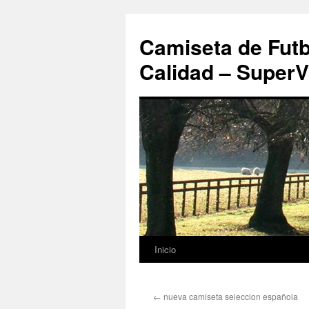
Camiseta de Futb
Calidad – SuperV
Inicio
Saltar
al
←
nueva camiseta seleccion española
contenido