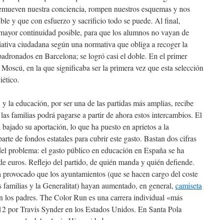
emueven nuestra conciencia, rompen nuestros esquemas y nos
ble y que con esfuerzo y sacrificio todo se puede. Al final,
 mayor continuidad posible, para que los alumnos no vayan de
iativa ciudadana según una normativa que obliga a recoger la
adronados en Barcelona; se logró casi el doble. En el primer
Moscú, en la que significaba ser la primera vez que esta selección
iético.
 y la educación, por ser una de las partidas más amplias, recibe
as familias podrá pagarse a partir de ahora estos intercambios. El
bajado su aportación, lo que ha puesto en aprietos a la
arte de fondos estatales para cubrir este gasto. Bastan dos cifras
del problema: el gasto público en educación en España se ha
de euros. Reflejo del partido, de quién manda y quién defiende.
a provocado que los ayuntamientos (que se hacen cargo del coste
as familias y la Generalitat) hayan aumentado, en general,
camiseta
n los padres. The Color Run es una carrera individual «más
012 por Travis Synder en los Estados Unidos. En Santa Pola