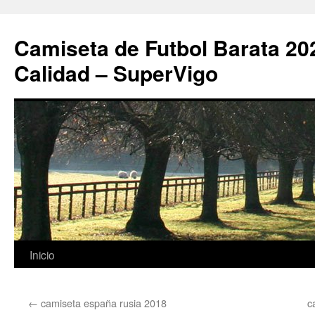
Camiseta de Futbol Barata 20
Calidad – SuperVigo
Saltar
Inicio
al
←
camiseta españa rusia 2018
c
contenido